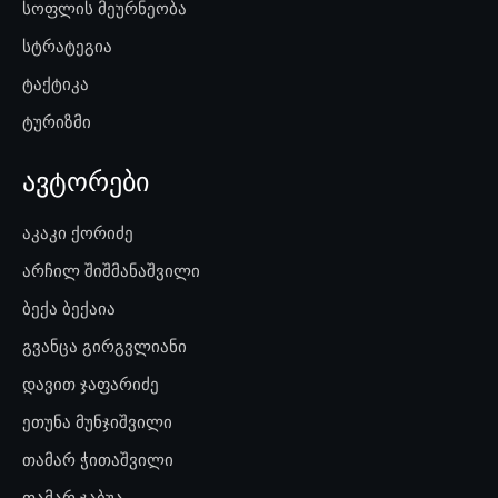
სოფლის მეურნეობა
სტრატეგია
ტაქტიკა
ტურიზმი
ავტორები
აკაკი ქორიძე
არჩილ შიშმანაშვილი
ბექა ბექაია
გვანცა გირგვლიანი
დავით ჯაფარიძე
ეთუნა მუნჯიშვილი
თამარ ჭითაშვილი
თამარ ჯაბუა