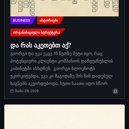
BUSINESS
ᲘᲡᲢᲝᲠᲘᲔᲑᲘ
ᲝᲠᲒᲐᲜᲘᲖᲐᲪᲘᲣᲚᲘ ᲡᲢᲠᲣᲥᲢᲣᲠᲐ
და რას აკეთებთ აქ?
გიორგი და ეკა უკვე 15 წუთზე მეტი იყო, რაც
პოტენციური კლიენტი კომპანიის დამფუძნებლის
კაბინეტში ისხდნენ. გიორგი ბლოკნოტს
უკირკიტებდა, ეკა კი მაგიდაზე მის წინ დადებულ
საგნებს აკვირდებოდა. ხუთი საათი იდო სწორ
მაისი 29, 2026