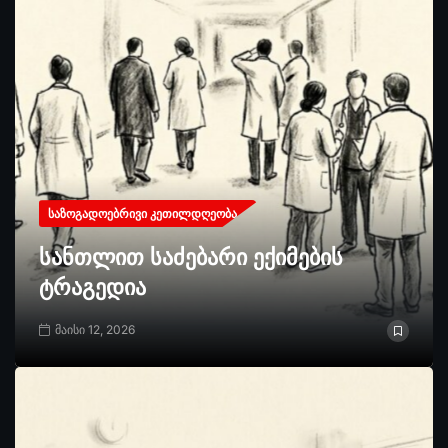
ᲡᲐᲖᲝᲒᲐᲓᲝᲔᲑᲠᲘᲕᲘ ᲙᲔᲗᲘᲚᲓᲦᲔᲝᲑᲐ
სანთლით საძებარი ექიმების
ტრაგედია
მაისი 12, 2026