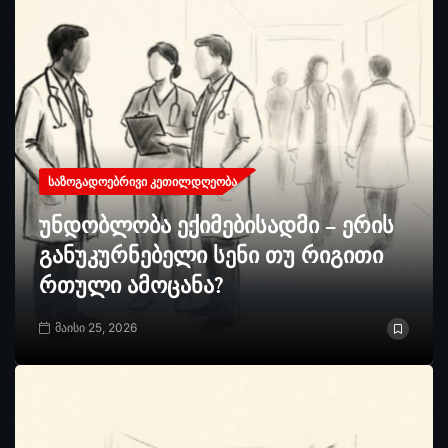
ᲡᲐᲖᲝᲒᲐᲓᲝᲔᲑᲠᲘᲕᲘ ᲙᲔᲗᲘᲚᲓᲦᲔᲝᲑᲐ
უნდობლობა ექიმებისადმი – ერის
განუკურნებელი სენი თუ რიგითი
რთული ამოცანა?
მაისი 25, 2026