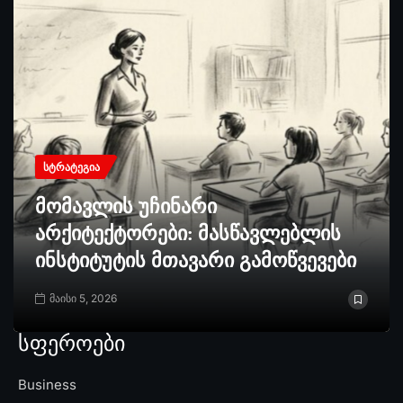
ᲡᲢᲠᲐᲢᲔᲒᲘᲐ
მომავლის უჩინარი
არქიტექტორები: მასწავლებლის
ინსტიტუტის მთავარი გამოწვევები
მაისი 5, 2026
სფეროები
Business