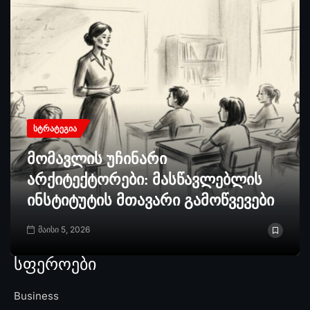
ᲡᲢᲠᲐᲢᲔᲒᲘᲐ
მომავლის უჩინარი
არქიტექტორები: მასწავლებლის
ინსტიტუტის მთავარი გამოწვევები
მაისი 5, 2026
სფეროები
Business