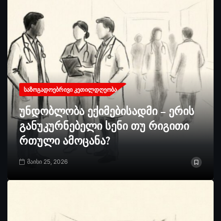
ᲡᲐᲖᲝᲒᲐᲓᲝᲔᲑᲠᲘᲕᲘ ᲙᲔᲗᲘᲚᲓᲦᲔᲝᲑᲐ
უნდობლობა ექიმებისადმი – ერის
განუკურნებელი სენი თუ რიგითი
რთული ამოცანა?
მაისი 25, 2026