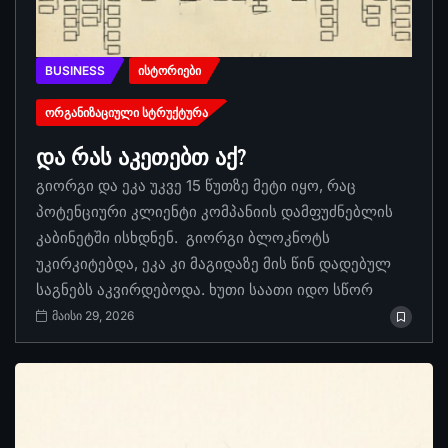
BUSINESS
ᲘᲡᲢᲝᲠᲘᲔᲑᲘ
ᲝᲠᲒᲐᲜᲘᲖᲐᲪᲘᲣᲚᲘ ᲡᲢᲠᲣᲥᲢᲣᲠᲐ
და რას აკეთებთ აქ?
გიორგი და ეკა უკვე 15 წუთზე მეტი იყო, რაც
პოტენციური კლიენტი კომპანიის დამფუძნებლის
კაბინეტში ისხდნენ. გიორგი ბლოკნოტს
უკირკიტებდა, ეკა კი მაგიდაზე მის წინ დადებულ
საგნებს აკვირდებოდა. ხუთი საათი იდო სწორ
მაისი 29, 2026