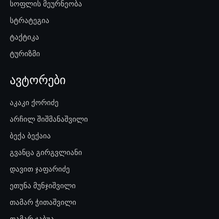
სოფლის მეურნეობა
სტრატეგია
ტაქტიკა
ტურიზმი
ავტორები
აკაკი ქორიძე
არჩილ შიშმანაშვილი
ბექა ბექაია
გვანცა გირგვლიანი
დავით ჯაფარიძე
ეთუნა მუნჯიშვილი
თამარ ჭითაშვილი
თამარ ჯაბუა