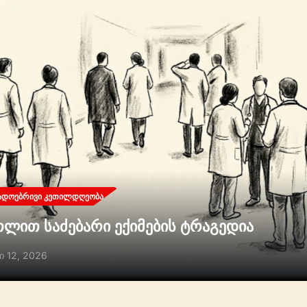
ᲐᲓᲝᲔᲑᲠᲘᲕᲘ ᲙᲔᲗᲘᲚᲓᲦᲔᲝᲑᲐ
თლით საძებარი ექიმების ტრაგედია
ი 12, 2026