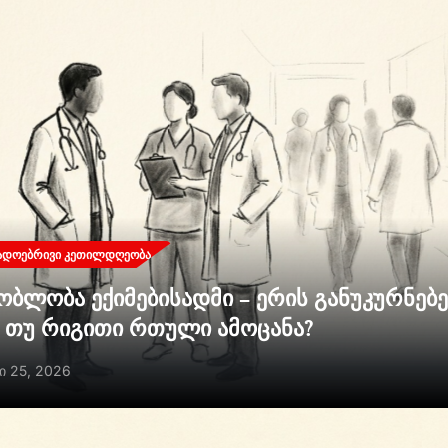
ᲐᲓᲝᲔᲑᲠᲘᲕᲘ ᲙᲔᲗᲘᲚᲓᲦᲔᲝᲑᲐ
ობლობა ექიმებისადმი – ერის განუკურნებ
ი თუ რიგითი რთული ამოცანა?
ი 25, 2026