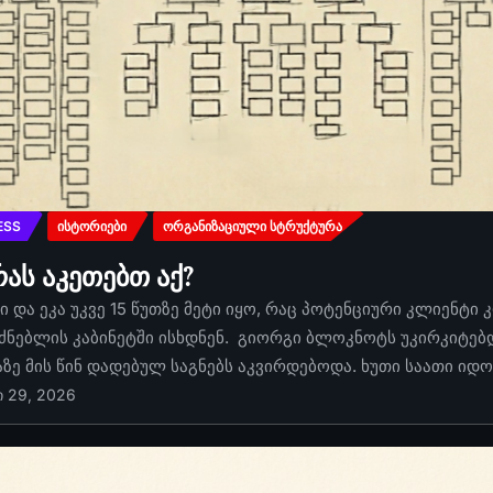
ESS
ᲘᲡᲢᲝᲠᲘᲔᲑᲘ
ᲝᲠᲒᲐᲜᲘᲖᲐᲪᲘᲣᲚᲘ ᲡᲢᲠᲣᲥᲢᲣᲠᲐ
რას აკეთებთ აქ?
 და ეკა უკვე 15 წუთზე მეტი იყო, რაც პოტენციური კლიენტი 
ძნებლის კაბინეტში ისხდნენ. გიორგი ბლოკნოტს უკირკიტებდა
აზე მის წინ დადებულ საგნებს აკვირდებოდა. ხუთი საათი იდ
ი 29, 2026