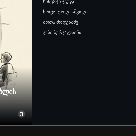
სინერჯი ჯგუფი
სოფო ტოლიაშვილი
შოთა მოდებაძე
ჯაბა ბურჯალიანი
ებლის