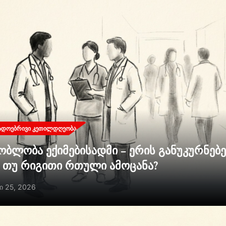
ᲐᲓᲝᲔᲑᲠᲘᲕᲘ ᲙᲔᲗᲘᲚᲓᲦᲔᲝᲑᲐ
ობლობა ექიმებისადმი – ერის განუკურნებ
ი თუ რიგითი რთული ამოცანა?
ი 25, 2026