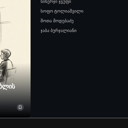
სინერჯი ჯგუფი
სოფო ტოლიაშვილი
შოთა მოდებაძე
ჯაბა ბურჯალიანი
ებლის