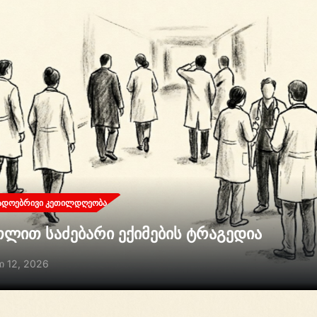
ᲐᲓᲝᲔᲑᲠᲘᲕᲘ ᲙᲔᲗᲘᲚᲓᲦᲔᲝᲑᲐ
თლით საძებარი ექიმების ტრაგედია
ი 12, 2026