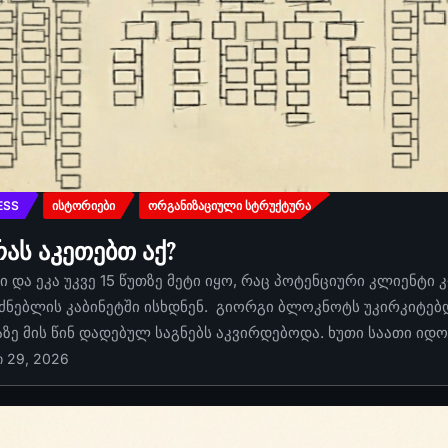
ESS
ᲘᲡᲢᲝᲠᲘᲔᲑᲘ
ᲝᲠᲒᲐᲜᲘᲖᲐᲪᲘᲣᲚᲘ ᲡᲢᲠᲣᲥᲢᲣᲠᲐ
რას აკეთებთ აქ?
 და ეკა უკვე 15 წუთზე მეტი იყო, რაც პოტენციური კლიენტი 
ძნებლის კაბინეტში ისხდნენ. გიორგი ბლოკნოტს უკირკიტებდა
აზე მის წინ დადებულ საგნებს აკვირდებოდა. ხუთი საათი იდ
ი 29, 2026