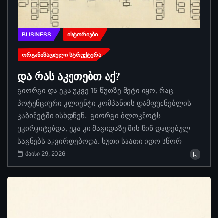
BUSINESS
ᲘᲡᲢᲝᲠᲘᲔᲑᲘ
ᲝᲠᲒᲐᲜᲘᲖᲐᲪᲘᲣᲚᲘ ᲡᲢᲠᲣᲥᲢᲣᲠᲐ
და რას აკეთებთ აქ?
გიორგი და ეკა უკვე 15 წუთზე მეტი იყო, რაც
პოტენციური კლიენტი კომპანიის დამფუძნებლის
კაბინეტში ისხდნენ. გიორგი ბლოკნოტს
უკირკიტებდა, ეკა კი მაგიდაზე მის წინ დადებულ
საგნებს აკვირდებოდა. ხუთი საათი იდო სწორ
მაისი 29, 2026