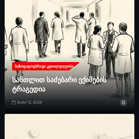
ᲡᲐᲖᲝᲒᲐᲓᲝᲔᲑᲠᲘᲕᲘ ᲙᲔᲗᲘᲚᲓᲦᲔᲝᲑᲐ
სანთლით საძებარი ექიმების
ტრაგედია
მაისი 12, 2026