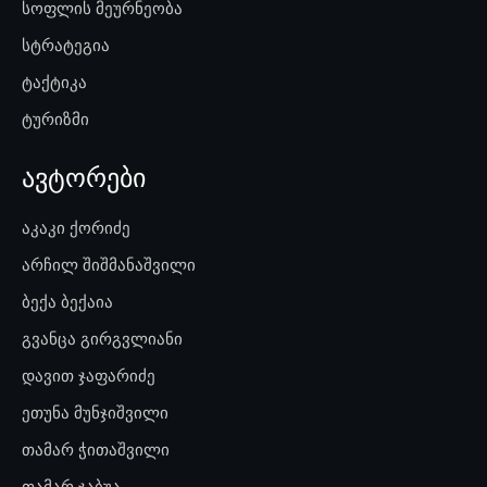
სოფლის მეურნეობა
სტრატეგია
ტაქტიკა
ტურიზმი
ავტორები
აკაკი ქორიძე
არჩილ შიშმანაშვილი
ბექა ბექაია
გვანცა გირგვლიანი
დავით ჯაფარიძე
ეთუნა მუნჯიშვილი
თამარ ჭითაშვილი
თამარ ჯაბუა