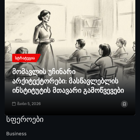
ᲡᲢᲠᲐᲢᲔᲒᲘᲐ
მომავლის უჩინარი
არქიტექტორები: მასწავლებლის
ინსტიტუტის მთავარი გამოწვევები
მაისი 5, 2026
სფეროები
Business