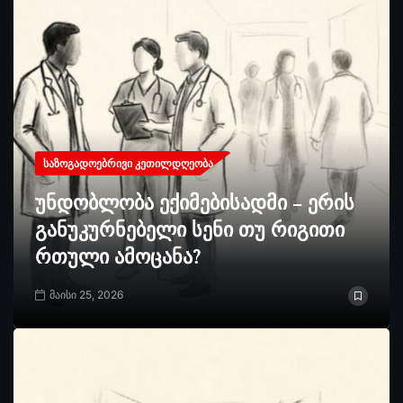
ᲡᲐᲖᲝᲒᲐᲓᲝᲔᲑᲠᲘᲕᲘ ᲙᲔᲗᲘᲚᲓᲦᲔᲝᲑᲐ
უნდობლობა ექიმებისადმი – ერის
განუკურნებელი სენი თუ რიგითი
რთული ამოცანა?
მაისი 25, 2026