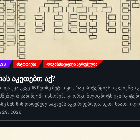
ESS
ᲘᲡᲢᲝᲠᲘᲔᲑᲘ
ᲝᲠᲒᲐᲜᲘᲖᲐᲪᲘᲣᲚᲘ ᲡᲢᲠᲣᲥᲢᲣᲠᲐ
რას აკეთებთ აქ?
 და ეკა უკვე 15 წუთზე მეტი იყო, რაც პოტენციური კლიენტი 
ძნებლის კაბინეტში ისხდნენ. გიორგი ბლოკნოტს უკირკიტებდა
აზე მის წინ დადებულ საგნებს აკვირდებოდა. ხუთი საათი იდ
ი 29, 2026