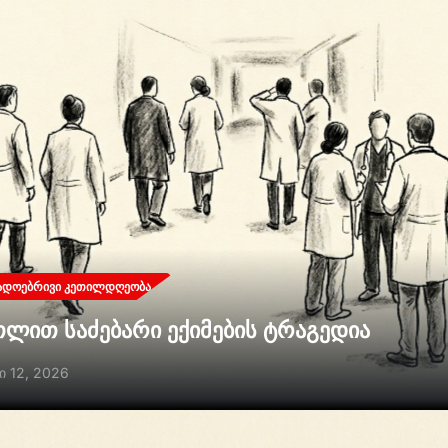
ᲐᲓᲝᲔᲑᲠᲘᲕᲘ ᲙᲔᲗᲘᲚᲓᲦᲔᲝᲑᲐ
თლით საძებარი ექიმების ტრაგედია
ი 12, 2026