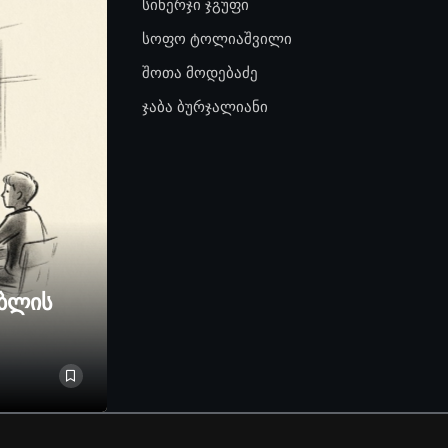
სინერჯი ჯგუფი
სოფო ტოლიაშვილი
შოთა მოდებაძე
ჯაბა ბურჯალიანი
ებლის