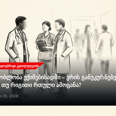
ᲐᲓᲝᲔᲑᲠᲘᲕᲘ ᲙᲔᲗᲘᲚᲓᲦᲔᲝᲑᲐ
ობლობა ექიმებისადმი – ერის განუკურნებ
ი თუ რიგითი რთული ამოცანა?
ი 25, 2026