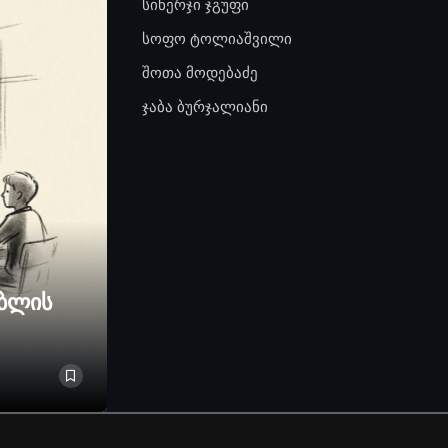
სინერჯი ჯგუფი
სოფო ტოლიაშვილი
შოთა მოდებაძე
ჯაბა ბურჯალიანი
ებლის