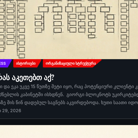
ESS
ᲘᲡᲢᲝᲠᲘᲔᲑᲘ
ᲝᲠᲒᲐᲜᲘᲖᲐᲪᲘᲣᲚᲘ ᲡᲢᲠᲣᲥᲢᲣᲠᲐ
რას აკეთებთ აქ?
 და ეკა უკვე 15 წუთზე მეტი იყო, რაც პოტენციური კლიენტი 
ძნებლის კაბინეტში ისხდნენ. გიორგი ბლოკნოტს უკირკიტებდა
აზე მის წინ დადებულ საგნებს აკვირდებოდა. ხუთი საათი იდ
ი 29, 2026