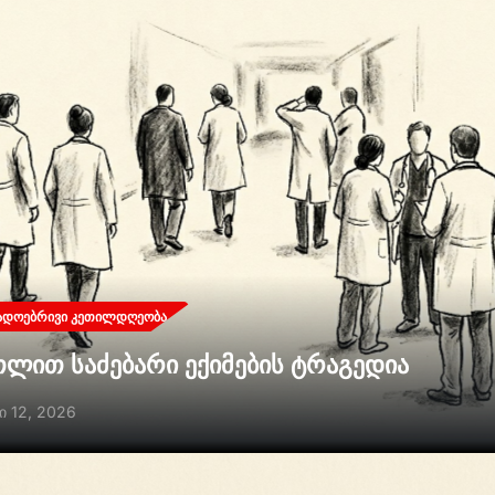
ᲐᲓᲝᲔᲑᲠᲘᲕᲘ ᲙᲔᲗᲘᲚᲓᲦᲔᲝᲑᲐ
თლით საძებარი ექიმების ტრაგედია
ი 12, 2026