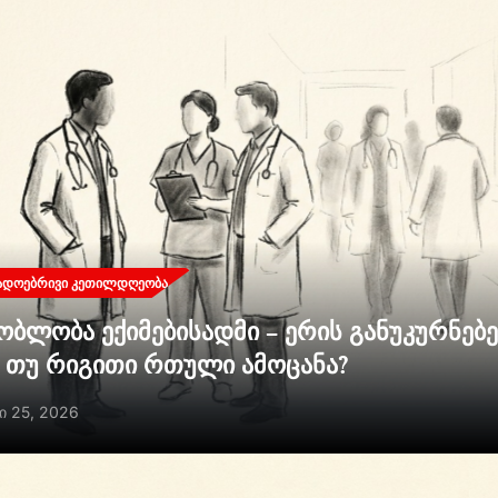
ᲐᲓᲝᲔᲑᲠᲘᲕᲘ ᲙᲔᲗᲘᲚᲓᲦᲔᲝᲑᲐ
ობლობა ექიმებისადმი – ერის განუკურნებ
ი თუ რიგითი რთული ამოცანა?
ი 25, 2026