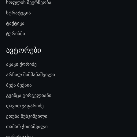
სოფლის მეურნეობა
სტრატეგია
ტაქტიკა
ტურიზმი
ავტორები
აკაკი ქორიძე
არჩილ შიშმანაშვილი
ბექა ბექაია
გვანცა გირგვლიანი
დავით ჯაფარიძე
ეთუნა მუნჯიშვილი
თამარ ჭითაშვილი
თამარ ჯაბუა