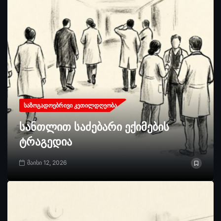
ᲡᲐᲖᲝᲒᲐᲓᲝᲔᲑᲠᲘᲕᲘ ᲙᲔᲗᲘᲚᲓᲦᲔᲝᲑᲐ
სანთლით საძებარი ექიმების
ტრაგედია
მაისი 12, 2026