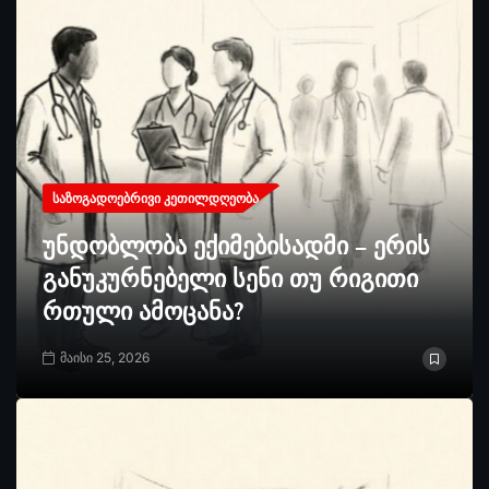
ᲡᲐᲖᲝᲒᲐᲓᲝᲔᲑᲠᲘᲕᲘ ᲙᲔᲗᲘᲚᲓᲦᲔᲝᲑᲐ
უნდობლობა ექიმებისადმი – ერის
განუკურნებელი სენი თუ რიგითი
რთული ამოცანა?
მაისი 25, 2026