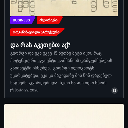
BUSINESS
ᲘᲡᲢᲝᲠᲘᲔᲑᲘ
ᲝᲠᲒᲐᲜᲘᲖᲐᲪᲘᲣᲚᲘ ᲡᲢᲠᲣᲥᲢᲣᲠᲐ
და რას აკეთებთ აქ?
გიორგი და ეკა უკვე 15 წუთზე მეტი იყო, რაც
პოტენციური კლიენტი კომპანიის დამფუძნებლის
კაბინეტში ისხდნენ. გიორგი ბლოკნოტს
უკირკიტებდა, ეკა კი მაგიდაზე მის წინ დადებულ
საგნებს აკვირდებოდა. ხუთი საათი იდო სწორ
მაისი 29, 2026