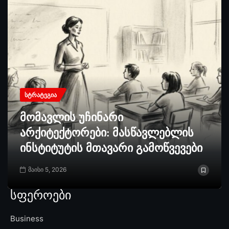
ᲡᲢᲠᲐᲢᲔᲒᲘᲐ
მომავლის უჩინარი
არქიტექტორები: მასწავლებლის
ინსტიტუტის მთავარი გამოწვევები
მაისი 5, 2026
სფეროები
Business