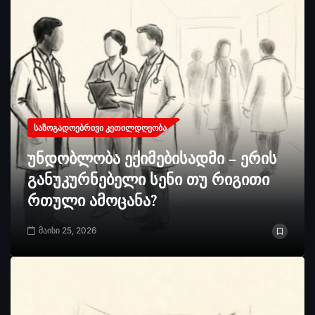
ᲡᲐᲖᲝᲒᲐᲓᲝᲔᲑᲠᲘᲕᲘ ᲙᲔᲗᲘᲚᲓᲦᲔᲝᲑᲐ
უნდობლობა ექიმებისადმი – ერის
განუკურნებელი სენი თუ რიგითი
რთული ამოცანა?
მაისი 25, 2026