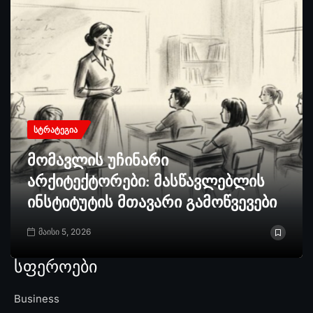
ᲡᲢᲠᲐᲢᲔᲒᲘᲐ
მომავლის უჩინარი
არქიტექტორები: მასწავლებლის
ინსტიტუტის მთავარი გამოწვევები
მაისი 5, 2026
სფეროები
Business