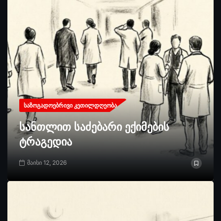
ᲡᲐᲖᲝᲒᲐᲓᲝᲔᲑᲠᲘᲕᲘ ᲙᲔᲗᲘᲚᲓᲦᲔᲝᲑᲐ
სანთლით საძებარი ექიმების
ტრაგედია
მაისი 12, 2026