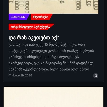
BUSINESS
ᲘᲡᲢᲝᲠᲘᲔᲑᲘ
ᲝᲠᲒᲐᲜᲘᲖᲐᲪᲘᲣᲚᲘ ᲡᲢᲠᲣᲥᲢᲣᲠᲐ
და რას აკეთებთ აქ?
გიორგი და ეკა უკვე 15 წუთზე მეტი იყო, რაც
პოტენციური კლიენტი კომპანიის დამფუძნებლის
კაბინეტში ისხდნენ. გიორგი ბლოკნოტს
უკირკიტებდა, ეკა კი მაგიდაზე მის წინ დადებულ
საგნებს აკვირდებოდა. ხუთი საათი იდო სწორ
მაისი 29, 2026