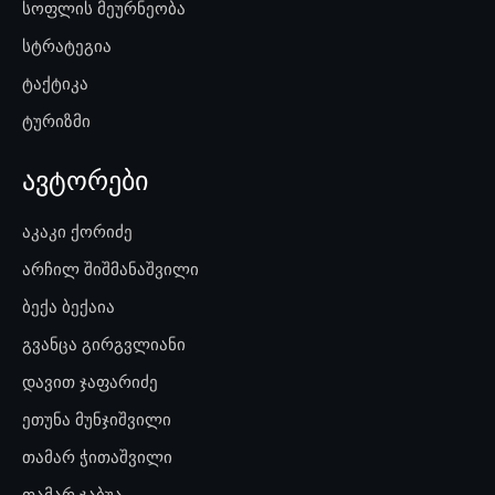
სოფლის მეურნეობა
სტრატეგია
ტაქტიკა
ტურიზმი
ავტორები
აკაკი ქორიძე
არჩილ შიშმანაშვილი
ბექა ბექაია
გვანცა გირგვლიანი
დავით ჯაფარიძე
ეთუნა მუნჯიშვილი
თამარ ჭითაშვილი
თამარ ჯაბუა