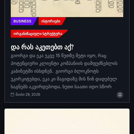
BUSINESS
ᲘᲡᲢᲝᲠᲘᲔᲑᲘ
ᲝᲠᲒᲐᲜᲘᲖᲐᲪᲘᲣᲚᲘ ᲡᲢᲠᲣᲥᲢᲣᲠᲐ
და რას აკეთებთ აქ?
გიორგი და ეკა უკვე 15 წუთზე მეტი იყო, რაც
პოტენციური კლიენტი კომპანიის დამფუძნებლის
კაბინეტში ისხდნენ. გიორგი ბლოკნოტს
უკირკიტებდა, ეკა კი მაგიდაზე მის წინ დადებულ
საგნებს აკვირდებოდა. ხუთი საათი იდო სწორ
მაისი 29, 2026