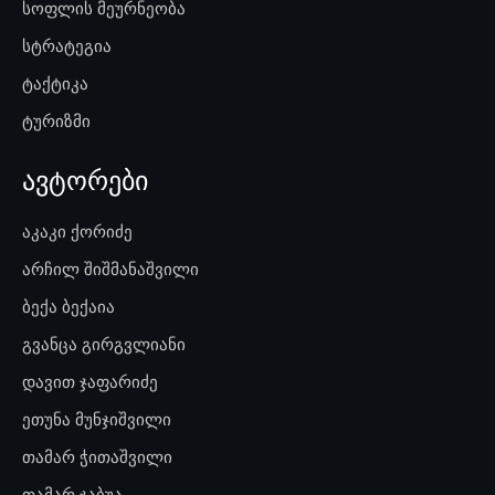
სოფლის მეურნეობა
სტრატეგია
ტაქტიკა
ტურიზმი
ავტორები
აკაკი ქორიძე
არჩილ შიშმანაშვილი
ბექა ბექაია
გვანცა გირგვლიანი
დავით ჯაფარიძე
ეთუნა მუნჯიშვილი
თამარ ჭითაშვილი
თამარ ჯაბუა