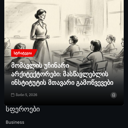
ᲡᲢᲠᲐᲢᲔᲒᲘᲐ
მომავლის უჩინარი
არქიტექტორები: მასწავლებლის
ინსტიტუტის მთავარი გამოწვევები
მაისი 5, 2026
სფეროები
Business