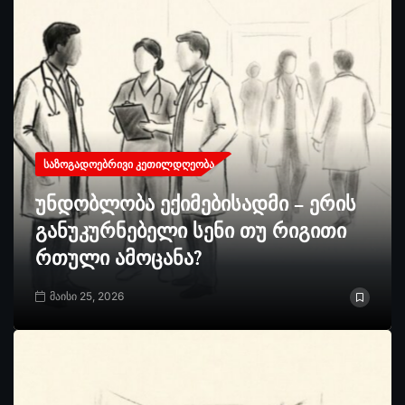
ᲡᲐᲖᲝᲒᲐᲓᲝᲔᲑᲠᲘᲕᲘ ᲙᲔᲗᲘᲚᲓᲦᲔᲝᲑᲐ
უნდობლობა ექიმებისადმი – ერის
განუკურნებელი სენი თუ რიგითი
რთული ამოცანა?
მაისი 25, 2026