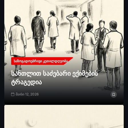
ᲡᲐᲖᲝᲒᲐᲓᲝᲔᲑᲠᲘᲕᲘ ᲙᲔᲗᲘᲚᲓᲦᲔᲝᲑᲐ
სანთლით საძებარი ექიმების
ტრაგედია
მაისი 12, 2026