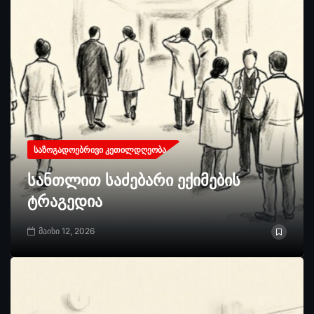
ᲡᲐᲖᲝᲒᲐᲓᲝᲔᲑᲠᲘᲕᲘ ᲙᲔᲗᲘᲚᲓᲦᲔᲝᲑᲐ
სანთლით საძებარი ექიმების
ტრაგედია
მაისი 12, 2026