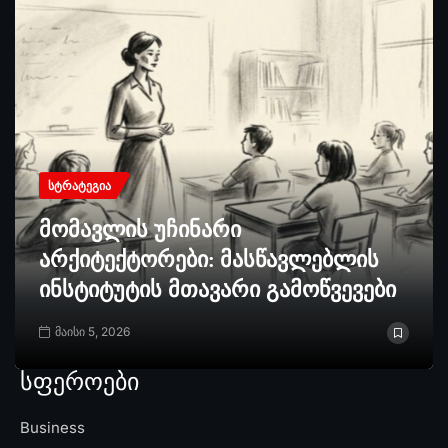
ᲡᲢᲠᲐᲢᲔᲒᲘᲐ
მომავლის უჩინარი
არქიტექტორები: მასწავლებლის
ინსტიტუტის მთავარი გამოწვევები
მაისი 5, 2026
სფეროები
Business