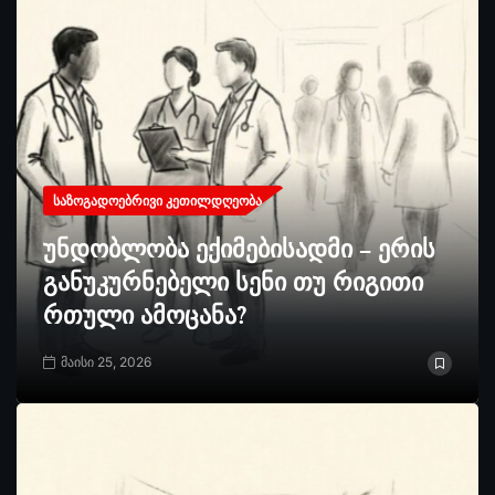
ᲡᲐᲖᲝᲒᲐᲓᲝᲔᲑᲠᲘᲕᲘ ᲙᲔᲗᲘᲚᲓᲦᲔᲝᲑᲐ
უნდობლობა ექიმებისადმი – ერის
განუკურნებელი სენი თუ რიგითი
რთული ამოცანა?
მაისი 25, 2026