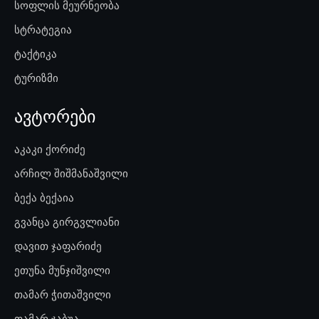
სოფლის მეურნეობა
სტრატეგია
ტაქტიკა
ტურიზმი
ავტორები
აკაკი ქორიძე
არჩილ შიშმანაშვილი
ბექა ბექაია
გვანცა გირგვლიანი
დავით ჯაფარიძე
ეთუნა მუნჯიშვილი
თამარ ჭითაშვილი
თამარ ჯაბუა