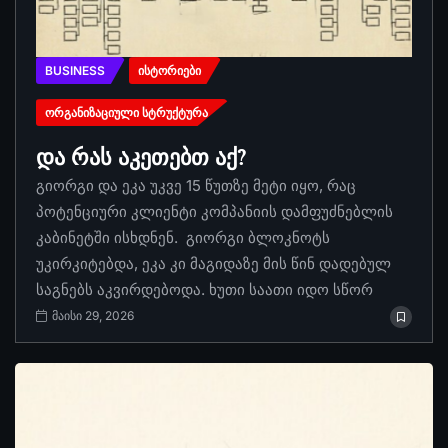
BUSINESS
ᲘᲡᲢᲝᲠᲘᲔᲑᲘ
ᲝᲠᲒᲐᲜᲘᲖᲐᲪᲘᲣᲚᲘ ᲡᲢᲠᲣᲥᲢᲣᲠᲐ
და რას აკეთებთ აქ?
გიორგი და ეკა უკვე 15 წუთზე მეტი იყო, რაც
პოტენციური კლიენტი კომპანიის დამფუძნებლის
კაბინეტში ისხდნენ. გიორგი ბლოკნოტს
უკირკიტებდა, ეკა კი მაგიდაზე მის წინ დადებულ
საგნებს აკვირდებოდა. ხუთი საათი იდო სწორ
მაისი 29, 2026