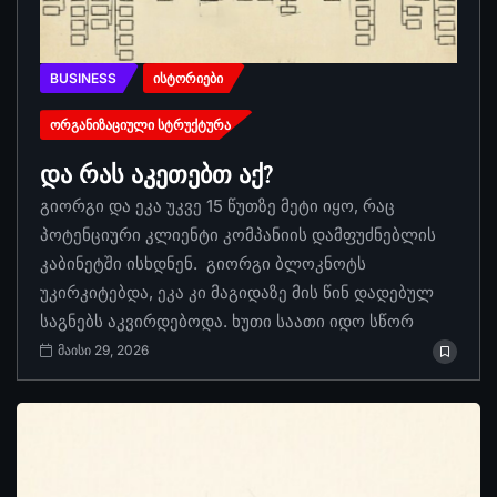
BUSINESS
ᲘᲡᲢᲝᲠᲘᲔᲑᲘ
ᲝᲠᲒᲐᲜᲘᲖᲐᲪᲘᲣᲚᲘ ᲡᲢᲠᲣᲥᲢᲣᲠᲐ
და რას აკეთებთ აქ?
გიორგი და ეკა უკვე 15 წუთზე მეტი იყო, რაც
პოტენციური კლიენტი კომპანიის დამფუძნებლის
კაბინეტში ისხდნენ. გიორგი ბლოკნოტს
უკირკიტებდა, ეკა კი მაგიდაზე მის წინ დადებულ
საგნებს აკვირდებოდა. ხუთი საათი იდო სწორ
მაისი 29, 2026