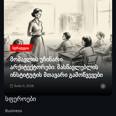
ᲡᲢᲠᲐᲢᲔᲒᲘᲐ
მომავლის უჩინარი
არქიტექტორები: მასწავლებლის
ინსტიტუტის მთავარი გამოწვევები
მაისი 5, 2026
სფეროები
Business