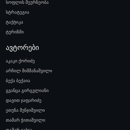
სოფლის მეურნეობა
სტრატეგია
ტაქტიკა
ტურიზმი
ავტორები
აკაკი ქორიძე
არჩილ შიშმანაშვილი
ბექა ბექაია
გვანცა გირგვლიანი
დავით ჯაფარიძე
ეთუნა მუნჯიშვილი
თამარ ჭითაშვილი
თამარ ჯაბუა