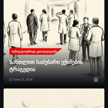
ᲡᲐᲖᲝᲒᲐᲓᲝᲔᲑᲠᲘᲕᲘ ᲙᲔᲗᲘᲚᲓᲦᲔᲝᲑᲐ
სანთლით საძებარი ექიმების
ტრაგედია
მაისი 12, 2026