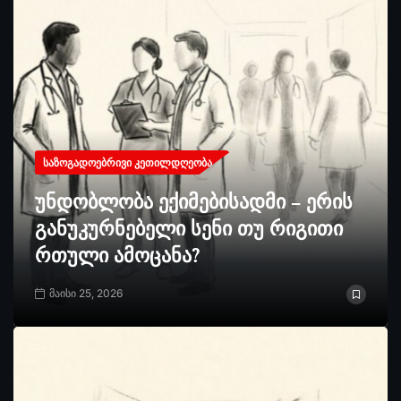
ᲡᲐᲖᲝᲒᲐᲓᲝᲔᲑᲠᲘᲕᲘ ᲙᲔᲗᲘᲚᲓᲦᲔᲝᲑᲐ
უნდობლობა ექიმებისადმი – ერის
განუკურნებელი სენი თუ რიგითი
რთული ამოცანა?
მაისი 25, 2026