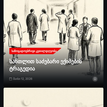
ᲡᲐᲖᲝᲒᲐᲓᲝᲔᲑᲠᲘᲕᲘ ᲙᲔᲗᲘᲚᲓᲦᲔᲝᲑᲐ
სანთლით საძებარი ექიმების
ტრაგედია
მაისი 12, 2026