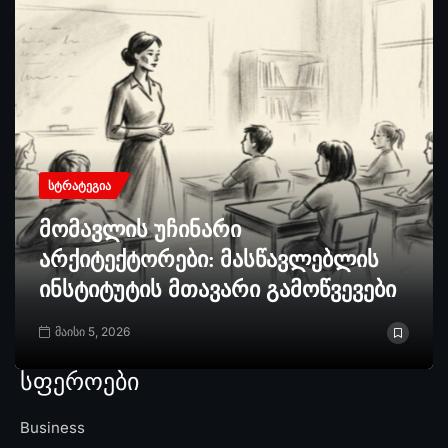
ᲡᲢᲠᲐᲢᲔᲒᲘᲐ
მომავლის უჩინარი
არქიტექტორები: მასწავლებლის
ინსტიტუტის მთავარი გამოწვევები
მაისი 5, 2026
სფეროები
Business