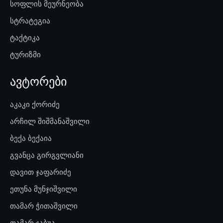
სოფლის მეურნეობა
სტრატეგია
ტაქტიკა
ტურიზმი
ავტორები
აკაკი ქორიძე
არჩილ შიშმანაშვილი
ბექა ბექაია
გვანცა გირგვლიანი
დავით ჯაფარიძე
ეთუნა მუნჯიშვილი
თამარ ჭითაშვილი
თამარ ჯაბუა