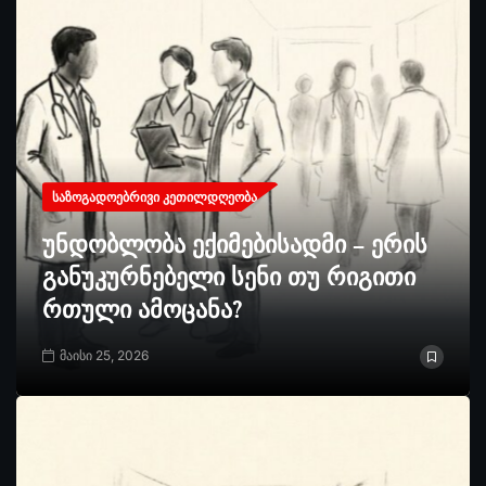
ᲡᲐᲖᲝᲒᲐᲓᲝᲔᲑᲠᲘᲕᲘ ᲙᲔᲗᲘᲚᲓᲦᲔᲝᲑᲐ
უნდობლობა ექიმებისადმი – ერის
განუკურნებელი სენი თუ რიგითი
რთული ამოცანა?
მაისი 25, 2026