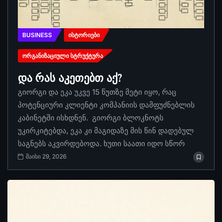
BUSINESS
ᲘᲡᲢᲝᲠᲘᲔᲑᲘ
ᲝᲠᲒᲐᲜᲘᲖᲐᲪᲘᲣᲚᲘ ᲡᲢᲠᲣᲥᲢᲣᲠᲐ
და რას აკეთებთ აქ?
გიორგი და ეკა უკვე 15 წუთზე მეტი იყო, რაც
პოტენციური კლიენტი კომპანიის დამფუძნებლის
კაბინეტში ისხდნენ. გიორგი ბლოკნოტს
უკირკიტებდა, ეკა კი მაგიდაზე მის წინ დადებულ
საგნებს აკვირდებოდა. ხუთი საათი იდო სწორ
მაისი 29, 2026