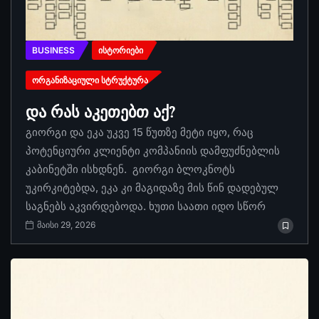
BUSINESS
ᲘᲡᲢᲝᲠᲘᲔᲑᲘ
ᲝᲠᲒᲐᲜᲘᲖᲐᲪᲘᲣᲚᲘ ᲡᲢᲠᲣᲥᲢᲣᲠᲐ
და რას აკეთებთ აქ?
გიორგი და ეკა უკვე 15 წუთზე მეტი იყო, რაც
პოტენციური კლიენტი კომპანიის დამფუძნებლის
კაბინეტში ისხდნენ. გიორგი ბლოკნოტს
უკირკიტებდა, ეკა კი მაგიდაზე მის წინ დადებულ
საგნებს აკვირდებოდა. ხუთი საათი იდო სწორ
მაისი 29, 2026