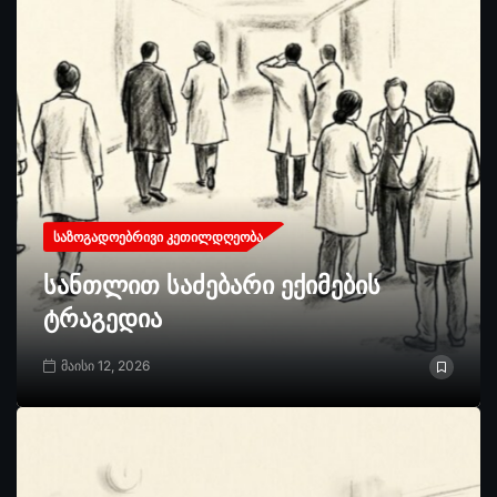
ᲡᲐᲖᲝᲒᲐᲓᲝᲔᲑᲠᲘᲕᲘ ᲙᲔᲗᲘᲚᲓᲦᲔᲝᲑᲐ
სანთლით საძებარი ექიმების
ტრაგედია
მაისი 12, 2026