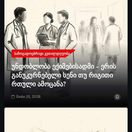
ᲡᲐᲖᲝᲒᲐᲓᲝᲔᲑᲠᲘᲕᲘ ᲙᲔᲗᲘᲚᲓᲦᲔᲝᲑᲐ
უნდობლობა ექიმებისადმი – ერის
განუკურნებელი სენი თუ რიგითი
რთული ამოცანა?
მაისი 25, 2026