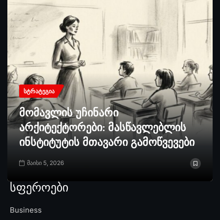
ᲡᲢᲠᲐᲢᲔᲒᲘᲐ
მომავლის უჩინარი
არქიტექტორები: მასწავლებლის
ინსტიტუტის მთავარი გამოწვევები
მაისი 5, 2026
სფეროები
Business