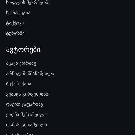
სოფლის მეურნეობა
სტრატეგია
ტაქტიკა
ტურიზმი
ავტორები
აკაკი ქორიძე
არჩილ შიშმანაშვილი
ბექა ბექაია
გვანცა გირგვლიანი
დავით ჯაფარიძე
ეთუნა მუნჯიშვილი
თამარ ჭითაშვილი
თამარ ჯაბუა