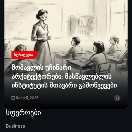
ᲡᲢᲠᲐᲢᲔᲒᲘᲐ
მომავლის უჩინარი
არქიტექტორები: მასწავლებლის
ინსტიტუტის მთავარი გამოწვევები
მაისი 5, 2026
სფეროები
Business