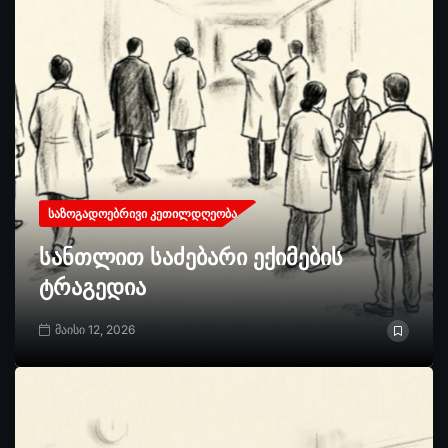
ᲡᲐᲖᲝᲒᲐᲓᲝᲔᲑᲠᲘᲕᲘ ᲙᲔᲗᲘᲚᲓᲦᲔᲝᲑᲐ
სანთლით საძებარი ექიმების
ტრაგედია
მაისი 12, 2026