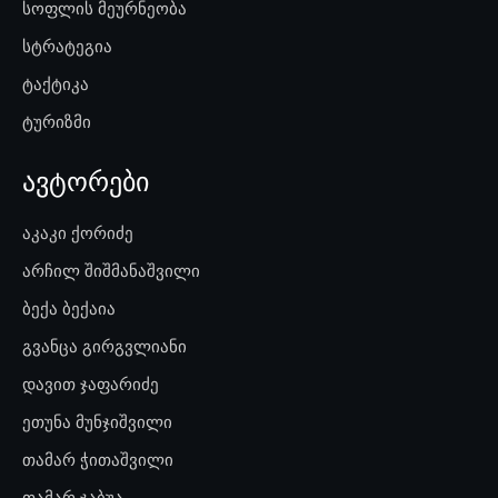
სოფლის მეურნეობა
სტრატეგია
ტაქტიკა
ტურიზმი
ავტორები
აკაკი ქორიძე
არჩილ შიშმანაშვილი
ბექა ბექაია
გვანცა გირგვლიანი
დავით ჯაფარიძე
ეთუნა მუნჯიშვილი
თამარ ჭითაშვილი
თამარ ჯაბუა