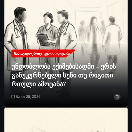
ᲡᲐᲖᲝᲒᲐᲓᲝᲔᲑᲠᲘᲕᲘ ᲙᲔᲗᲘᲚᲓᲦᲔᲝᲑᲐ
უნდობლობა ექიმებისადმი – ერის
განუკურნებელი სენი თუ რიგითი
რთული ამოცანა?
მაისი 25, 2026