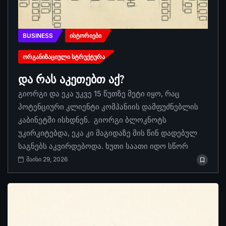
BUSINESS
ᲘᲡᲢᲝᲠᲘᲔᲑᲘ
ᲝᲠᲒᲐᲜᲘᲖᲐᲪᲘᲣᲚᲘ ᲡᲢᲠᲣᲥᲢᲣᲠᲐ
და რას აკეთებთ აქ?
გიორგი და ეკა უკვე 15 წუთზე მეტი იყო, რაც
პოტენციური კლიენტი კომპანიის დამფუძნებლის
კაბინეტში ისხდნენ. გიორგი ბლოკნოტს
უკირკიტებდა, ეკა კი მაგიდაზე მის წინ დადებულ
საგნებს აკვირდებოდა. ხუთი საათი იდო სწორ
მაისი 29, 2026