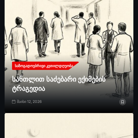
ᲡᲐᲖᲝᲒᲐᲓᲝᲔᲑᲠᲘᲕᲘ ᲙᲔᲗᲘᲚᲓᲦᲔᲝᲑᲐ
სანთლით საძებარი ექიმების
ტრაგედია
მაისი 12, 2026