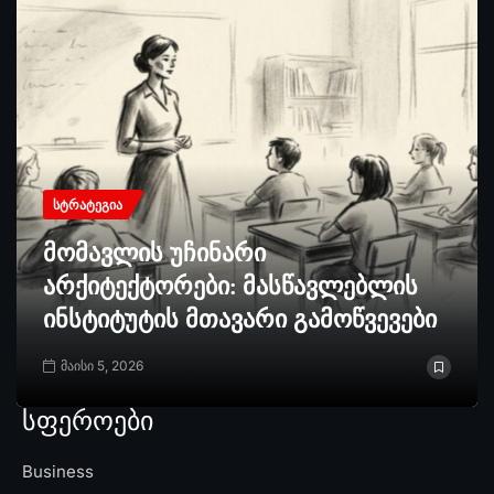
ᲡᲢᲠᲐᲢᲔᲒᲘᲐ
მომავლის უჩინარი
არქიტექტორები: მასწავლებლის
ინსტიტუტის მთავარი გამოწვევები
მაისი 5, 2026
სფეროები
Business