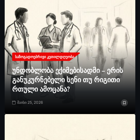
ᲡᲐᲖᲝᲒᲐᲓᲝᲔᲑᲠᲘᲕᲘ ᲙᲔᲗᲘᲚᲓᲦᲔᲝᲑᲐ
უნდობლობა ექიმებისადმი – ერის
განუკურნებელი სენი თუ რიგითი
რთული ამოცანა?
მაისი 25, 2026