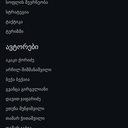
სოფლის მეურნეობა
სტრატეგია
ტაქტიკა
ტურიზმი
ავტორები
აკაკი ქორიძე
არჩილ შიშმანაშვილი
ბექა ბექაია
გვანცა გირგვლიანი
დავით ჯაფარიძე
ეთუნა მუნჯიშვილი
თამარ ჭითაშვილი
თამარ ჯაბუა