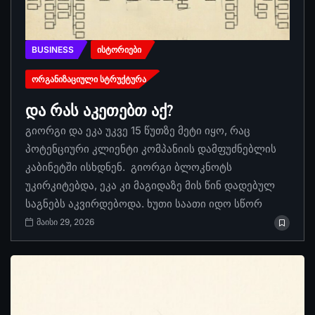
BUSINESS
ᲘᲡᲢᲝᲠᲘᲔᲑᲘ
ᲝᲠᲒᲐᲜᲘᲖᲐᲪᲘᲣᲚᲘ ᲡᲢᲠᲣᲥᲢᲣᲠᲐ
და რას აკეთებთ აქ?
გიორგი და ეკა უკვე 15 წუთზე მეტი იყო, რაც
პოტენციური კლიენტი კომპანიის დამფუძნებლის
კაბინეტში ისხდნენ. გიორგი ბლოკნოტს
უკირკიტებდა, ეკა კი მაგიდაზე მის წინ დადებულ
საგნებს აკვირდებოდა. ხუთი საათი იდო სწორ
მაისი 29, 2026