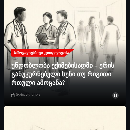
ᲡᲐᲖᲝᲒᲐᲓᲝᲔᲑᲠᲘᲕᲘ ᲙᲔᲗᲘᲚᲓᲦᲔᲝᲑᲐ
უნდობლობა ექიმებისადმი – ერის
განუკურნებელი სენი თუ რიგითი
რთული ამოცანა?
მაისი 25, 2026