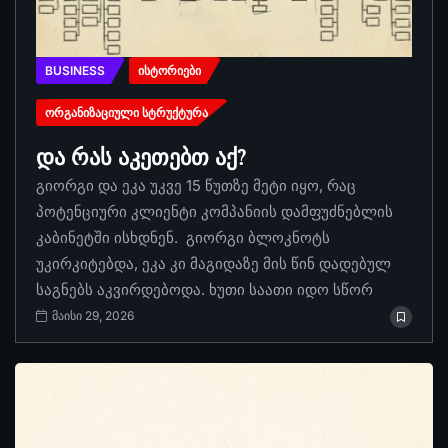
BUSINESS
ᲘᲡᲢᲝᲠᲘᲔᲑᲘ
ᲝᲠᲒᲐᲜᲘᲖᲐᲪᲘᲣᲚᲘ ᲡᲢᲠᲣᲥᲢᲣᲠᲐ
და რას აკეთებთ აქ?
გიორგი და ეკა უკვე 15 წუთზე მეტი იყო, რაც
პოტენციური კლიენტი კომპანიის დამფუძნებლის
კაბინეტში ისხდნენ. გიორგი ბლოკნოტს
უკირკიტებდა, ეკა კი მაგიდაზე მის წინ დადებულ
საგნებს აკვირდებოდა. ხუთი საათი იდო სწორ
მაისი 29, 2026