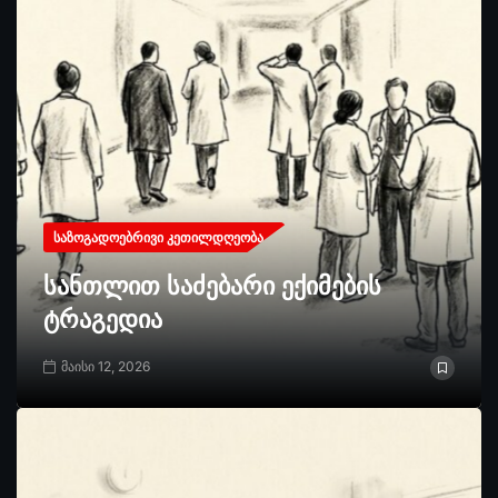
ᲡᲐᲖᲝᲒᲐᲓᲝᲔᲑᲠᲘᲕᲘ ᲙᲔᲗᲘᲚᲓᲦᲔᲝᲑᲐ
სანთლით საძებარი ექიმების
ტრაგედია
მაისი 12, 2026