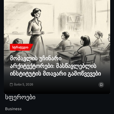
ᲡᲢᲠᲐᲢᲔᲒᲘᲐ
მომავლის უჩინარი
არქიტექტორები: მასწავლებლის
ინსტიტუტის მთავარი გამოწვევები
მაისი 5, 2026
სფეროები
Business