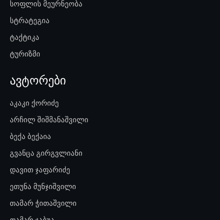
სოფლის მეურნეობა
სტრატეგია
ტაქტიკა
ტურიზმი
ავტორები
აკაკი ქორიძე
არჩილ შიშმანაშვილი
ბექა ბექაია
გვანცა გირგვლიანი
დავით ჯაფარიძე
ეთუნა მუნჯიშვილი
თამარ ჭითაშვილი
თამარ ჯაბუა