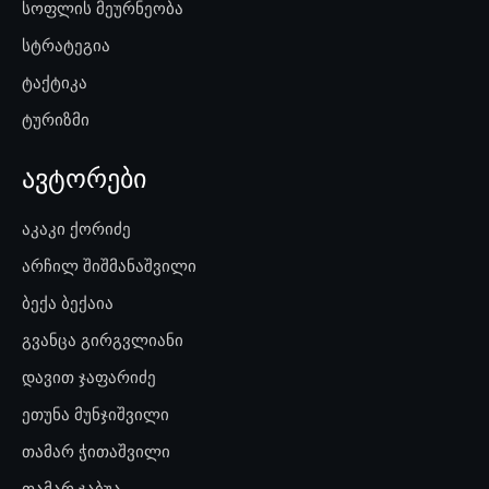
სოფლის მეურნეობა
სტრატეგია
ტაქტიკა
ტურიზმი
ავტორები
აკაკი ქორიძე
არჩილ შიშმანაშვილი
ბექა ბექაია
გვანცა გირგვლიანი
დავით ჯაფარიძე
ეთუნა მუნჯიშვილი
თამარ ჭითაშვილი
თამარ ჯაბუა