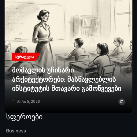
ᲡᲢᲠᲐᲢᲔᲒᲘᲐ
მომავლის უჩინარი
არქიტექტორები: მასწავლებლის
ინსტიტუტის მთავარი გამოწვევები
მაისი 5, 2026
სფეროები
Business