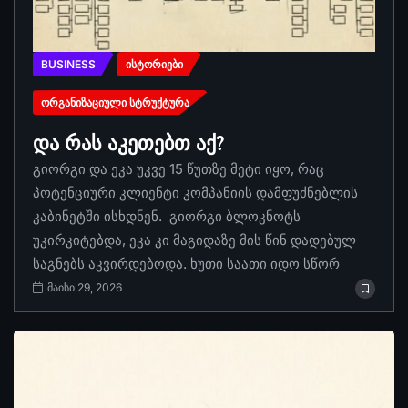
BUSINESS
ᲘᲡᲢᲝᲠᲘᲔᲑᲘ
ᲝᲠᲒᲐᲜᲘᲖᲐᲪᲘᲣᲚᲘ ᲡᲢᲠᲣᲥᲢᲣᲠᲐ
და რას აკეთებთ აქ?
გიორგი და ეკა უკვე 15 წუთზე მეტი იყო, რაც
პოტენციური კლიენტი კომპანიის დამფუძნებლის
კაბინეტში ისხდნენ. გიორგი ბლოკნოტს
უკირკიტებდა, ეკა კი მაგიდაზე მის წინ დადებულ
საგნებს აკვირდებოდა. ხუთი საათი იდო სწორ
მაისი 29, 2026