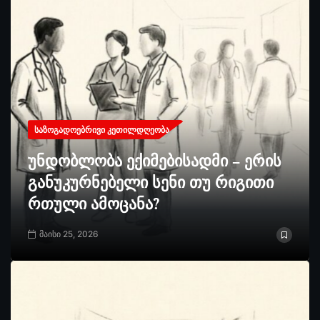
ᲡᲐᲖᲝᲒᲐᲓᲝᲔᲑᲠᲘᲕᲘ ᲙᲔᲗᲘᲚᲓᲦᲔᲝᲑᲐ
უნდობლობა ექიმებისადმი – ერის
განუკურნებელი სენი თუ რიგითი
რთული ამოცანა?
მაისი 25, 2026