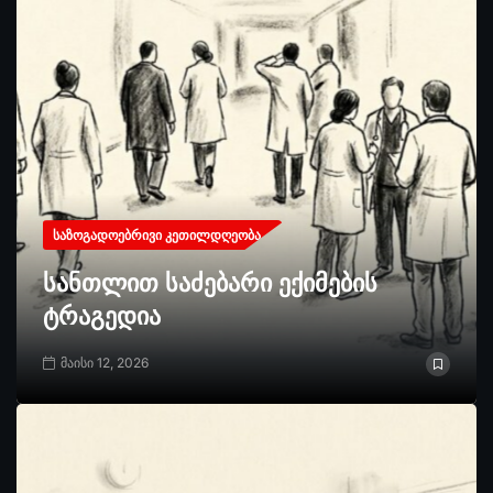
ᲡᲐᲖᲝᲒᲐᲓᲝᲔᲑᲠᲘᲕᲘ ᲙᲔᲗᲘᲚᲓᲦᲔᲝᲑᲐ
სანთლით საძებარი ექიმების
ტრაგედია
მაისი 12, 2026