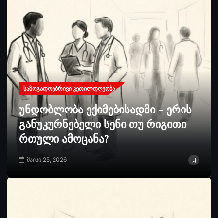
ᲡᲐᲖᲝᲒᲐᲓᲝᲔᲑᲠᲘᲕᲘ ᲙᲔᲗᲘᲚᲓᲦᲔᲝᲑᲐ
უნდობლობა ექიმებისადმი – ერის
განუკურნებელი სენი თუ რიგითი
რთული ამოცანა?
მაისი 25, 2026