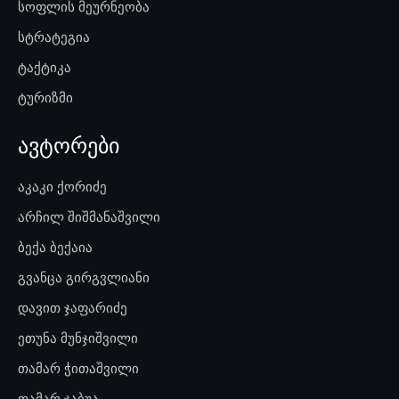
სოფლის მეურნეობა
სტრატეგია
ტაქტიკა
ტურიზმი
ავტორები
აკაკი ქორიძე
არჩილ შიშმანაშვილი
ბექა ბექაია
გვანცა გირგვლიანი
დავით ჯაფარიძე
ეთუნა მუნჯიშვილი
თამარ ჭითაშვილი
თამარ ჯაბუა