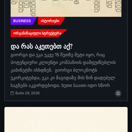
BUSINESS
ᲘᲡᲢᲝᲠᲘᲔᲑᲘ
ᲝᲠᲒᲐᲜᲘᲖᲐᲪᲘᲣᲚᲘ ᲡᲢᲠᲣᲥᲢᲣᲠᲐ
და რას აკეთებთ აქ?
გიორგი და ეკა უკვე 15 წუთზე მეტი იყო, რაც
პოტენციური კლიენტი კომპანიის დამფუძნებლის
კაბინეტში ისხდნენ. გიორგი ბლოკნოტს
უკირკიტებდა, ეკა კი მაგიდაზე მის წინ დადებულ
საგნებს აკვირდებოდა. ხუთი საათი იდო სწორ
მაისი 29, 2026