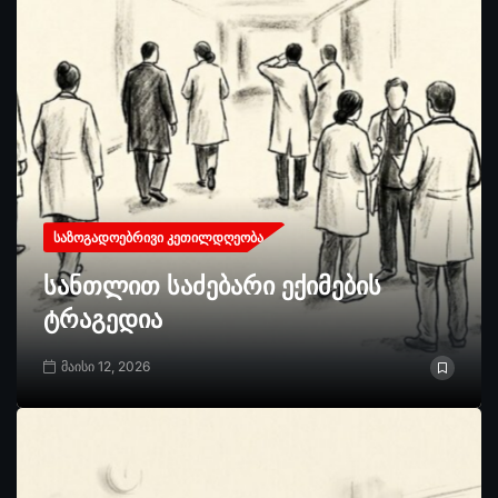
ᲡᲐᲖᲝᲒᲐᲓᲝᲔᲑᲠᲘᲕᲘ ᲙᲔᲗᲘᲚᲓᲦᲔᲝᲑᲐ
სანთლით საძებარი ექიმების
ტრაგედია
მაისი 12, 2026