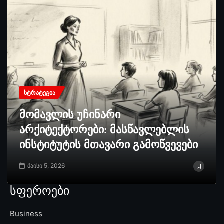
ᲡᲢᲠᲐᲢᲔᲒᲘᲐ
მომავლის უჩინარი
არქიტექტორები: მასწავლებლის
ინსტიტუტის მთავარი გამოწვევები
მაისი 5, 2026
სფეროები
Business