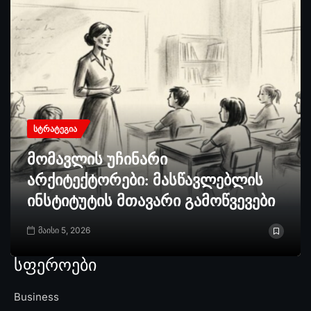
ᲡᲢᲠᲐᲢᲔᲒᲘᲐ
მომავლის უჩინარი
არქიტექტორები: მასწავლებლის
ინსტიტუტის მთავარი გამოწვევები
მაისი 5, 2026
სფეროები
Business