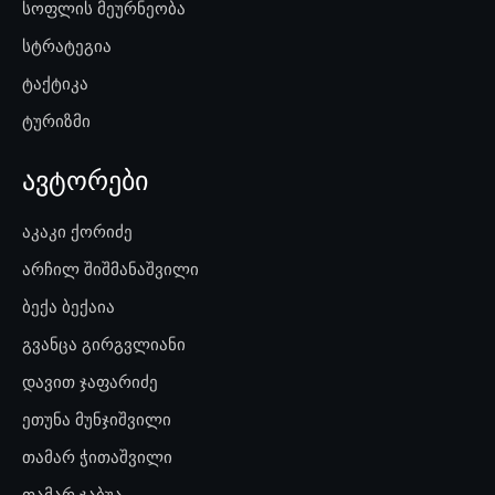
სოფლის მეურნეობა
სტრატეგია
ტაქტიკა
ტურიზმი
ავტორები
აკაკი ქორიძე
არჩილ შიშმანაშვილი
ბექა ბექაია
გვანცა გირგვლიანი
დავით ჯაფარიძე
ეთუნა მუნჯიშვილი
თამარ ჭითაშვილი
თამარ ჯაბუა