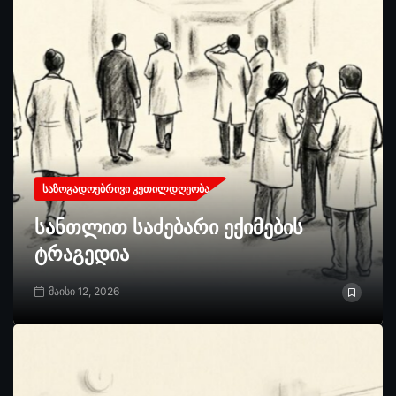
ᲡᲐᲖᲝᲒᲐᲓᲝᲔᲑᲠᲘᲕᲘ ᲙᲔᲗᲘᲚᲓᲦᲔᲝᲑᲐ
სანთლით საძებარი ექიმების
ტრაგედია
მაისი 12, 2026