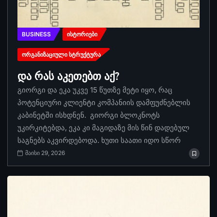
BUSINESS
ᲘᲡᲢᲝᲠᲘᲔᲑᲘ
ᲝᲠᲒᲐᲜᲘᲖᲐᲪᲘᲣᲚᲘ ᲡᲢᲠᲣᲥᲢᲣᲠᲐ
და რას აკეთებთ აქ?
გიორგი და ეკა უკვე 15 წუთზე მეტი იყო, რაც
პოტენციური კლიენტი კომპანიის დამფუძნებლის
კაბინეტში ისხდნენ. გიორგი ბლოკნოტს
უკირკიტებდა, ეკა კი მაგიდაზე მის წინ დადებულ
საგნებს აკვირდებოდა. ხუთი საათი იდო სწორ
მაისი 29, 2026