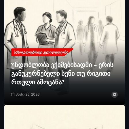
ᲡᲐᲖᲝᲒᲐᲓᲝᲔᲑᲠᲘᲕᲘ ᲙᲔᲗᲘᲚᲓᲦᲔᲝᲑᲐ
უნდობლობა ექიმებისადმი – ერის
განუკურნებელი სენი თუ რიგითი
რთული ამოცანა?
მაისი 25, 2026