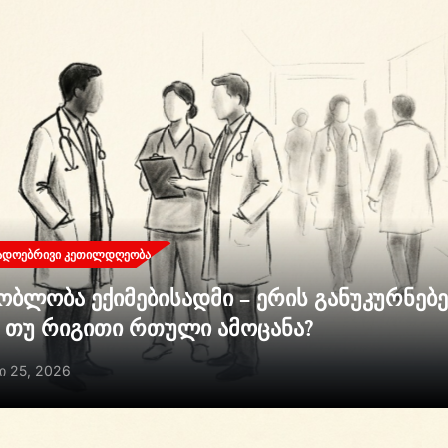
ᲐᲓᲝᲔᲑᲠᲘᲕᲘ ᲙᲔᲗᲘᲚᲓᲦᲔᲝᲑᲐ
ობლობა ექიმებისადმი – ერის განუკურნებ
ი თუ რიგითი რთული ამოცანა?
ი 25, 2026