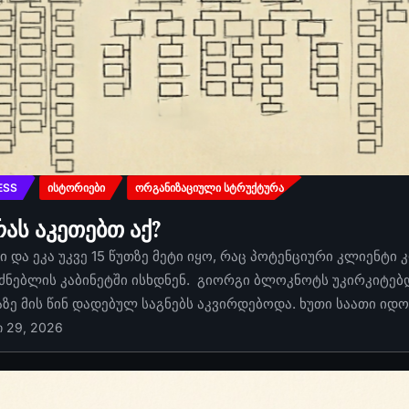
ESS
ᲘᲡᲢᲝᲠᲘᲔᲑᲘ
ᲝᲠᲒᲐᲜᲘᲖᲐᲪᲘᲣᲚᲘ ᲡᲢᲠᲣᲥᲢᲣᲠᲐ
რას აკეთებთ აქ?
 და ეკა უკვე 15 წუთზე მეტი იყო, რაც პოტენციური კლიენტი 
ძნებლის კაბინეტში ისხდნენ. გიორგი ბლოკნოტს უკირკიტებდა
აზე მის წინ დადებულ საგნებს აკვირდებოდა. ხუთი საათი იდ
ი 29, 2026