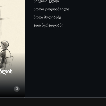
სინერჯი ჯგუფი
სოფო ტოლიაშვილი
შოთა მოდებაძე
ჯაბა ბურჯალიანი
ებლის