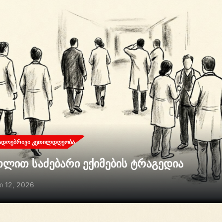
ᲐᲓᲝᲔᲑᲠᲘᲕᲘ ᲙᲔᲗᲘᲚᲓᲦᲔᲝᲑᲐ
თლით საძებარი ექიმების ტრაგედია
ი 12, 2026