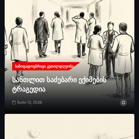
ᲡᲐᲖᲝᲒᲐᲓᲝᲔᲑᲠᲘᲕᲘ ᲙᲔᲗᲘᲚᲓᲦᲔᲝᲑᲐ
სანთლით საძებარი ექიმების
ტრაგედია
მაისი 12, 2026