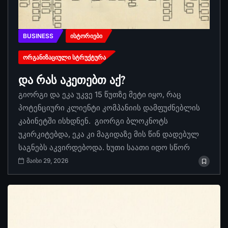
BUSINESS
ᲘᲡᲢᲝᲠᲘᲔᲑᲘ
ᲝᲠᲒᲐᲜᲘᲖᲐᲪᲘᲣᲚᲘ ᲡᲢᲠᲣᲥᲢᲣᲠᲐ
და რას აკეთებთ აქ?
გიორგი და ეკა უკვე 15 წუთზე მეტი იყო, რაც
პოტენციური კლიენტი კომპანიის დამფუძნებლის
კაბინეტში ისხდნენ. გიორგი ბლოკნოტს
უკირკიტებდა, ეკა კი მაგიდაზე მის წინ დადებულ
საგნებს აკვირდებოდა. ხუთი საათი იდო სწორ
მაისი 29, 2026