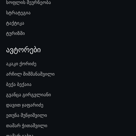
სოფლის მეურნეობა
სტრატეგია
ტაქტიკა
ტურიზმი
ავტორები
აკაკი ქორიძე
არჩილ შიშმანაშვილი
ბექა ბექაია
გვანცა გირგვლიანი
დავით ჯაფარიძე
ეთუნა მუნჯიშვილი
თამარ ჭითაშვილი
თამარ ჯაბუა