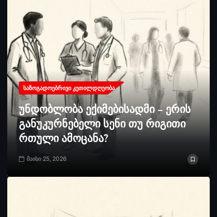
ᲡᲐᲖᲝᲒᲐᲓᲝᲔᲑᲠᲘᲕᲘ ᲙᲔᲗᲘᲚᲓᲦᲔᲝᲑᲐ
უნდობლობა ექიმებისადმი – ერის
განუკურნებელი სენი თუ რიგითი
რთული ამოცანა?
მაისი 25, 2026