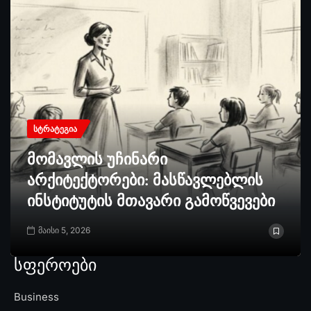
ᲡᲢᲠᲐᲢᲔᲒᲘᲐ
მომავლის უჩინარი
არქიტექტორები: მასწავლებლის
ინსტიტუტის მთავარი გამოწვევები
მაისი 5, 2026
სფეროები
Business