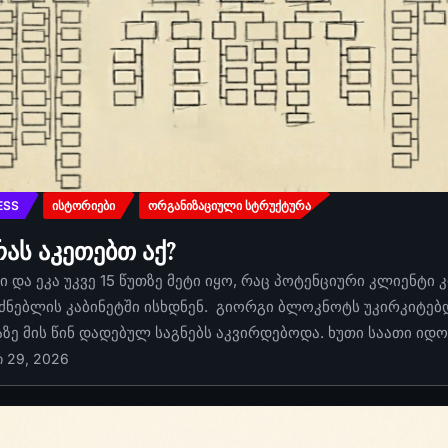
ESS
ᲘᲡᲢᲝᲠᲘᲔᲑᲘ
ᲝᲠᲒᲐᲜᲘᲖᲐᲪᲘᲣᲚᲘ ᲡᲢᲠᲣᲥᲢᲣᲠᲐ
რას აკეთებთ აქ?
 და ეკა უკვე 15 წუთზე მეტი იყო, რაც პოტენციური კლიენტი 
ძნებლის კაბინეტში ისხდნენ. გიორგი ბლოკნოტს უკირკიტებდა
აზე მის წინ დადებულ საგნებს აკვირდებოდა. ხუთი საათი იდ
ი 29, 2026