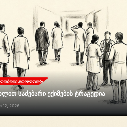
ᲐᲓᲝᲔᲑᲠᲘᲕᲘ ᲙᲔᲗᲘᲚᲓᲦᲔᲝᲑᲐ
თლით საძებარი ექიმების ტრაგედია
ი 12, 2026