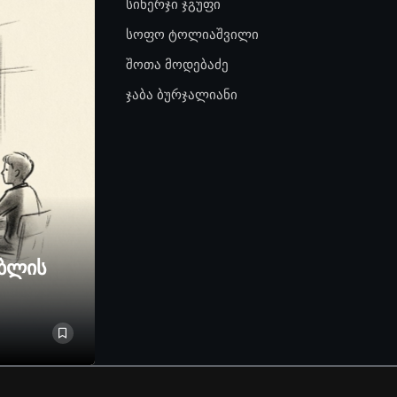
სინერჯი ჯგუფი
სოფო ტოლიაშვილი
შოთა მოდებაძე
ჯაბა ბურჯალიანი
ებლის