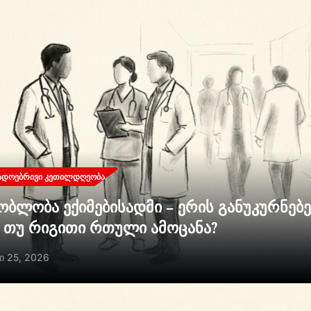
ᲐᲓᲝᲔᲑᲠᲘᲕᲘ ᲙᲔᲗᲘᲚᲓᲦᲔᲝᲑᲐ
ობლობა ექიმებისადმი – ერის განუკურნებ
ი თუ რიგითი რთული ამოცანა?
ი 25, 2026