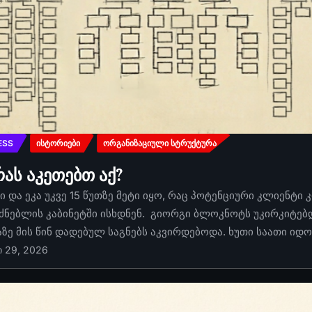
ESS
ᲘᲡᲢᲝᲠᲘᲔᲑᲘ
ᲝᲠᲒᲐᲜᲘᲖᲐᲪᲘᲣᲚᲘ ᲡᲢᲠᲣᲥᲢᲣᲠᲐ
რას აკეთებთ აქ?
 და ეკა უკვე 15 წუთზე მეტი იყო, რაც პოტენციური კლიენტი 
ძნებლის კაბინეტში ისხდნენ. გიორგი ბლოკნოტს უკირკიტებდა
აზე მის წინ დადებულ საგნებს აკვირდებოდა. ხუთი საათი იდ
ი 29, 2026