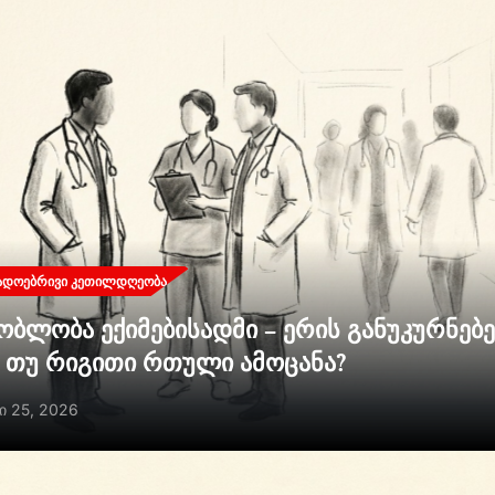
ᲐᲓᲝᲔᲑᲠᲘᲕᲘ ᲙᲔᲗᲘᲚᲓᲦᲔᲝᲑᲐ
ობლობა ექიმებისადმი – ერის განუკურნებ
ი თუ რიგითი რთული ამოცანა?
ი 25, 2026