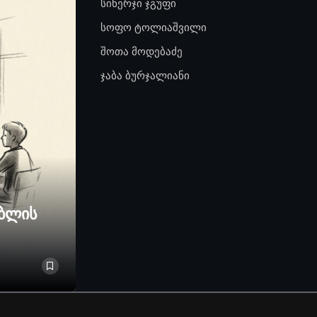
სინერჯი ჯგუფი
სოფო ტოლიაშვილი
შოთა მოდებაძე
ჯაბა ბურჯალიანი
ებლის