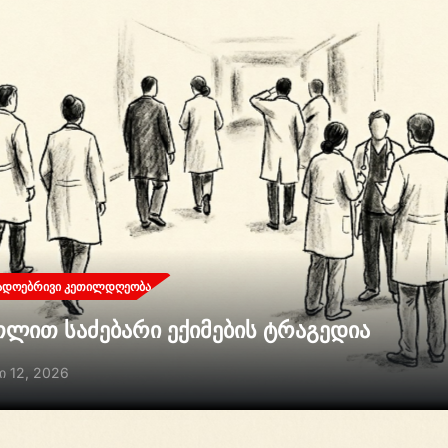
ᲐᲓᲝᲔᲑᲠᲘᲕᲘ ᲙᲔᲗᲘᲚᲓᲦᲔᲝᲑᲐ
თლით საძებარი ექიმების ტრაგედია
ი 12, 2026