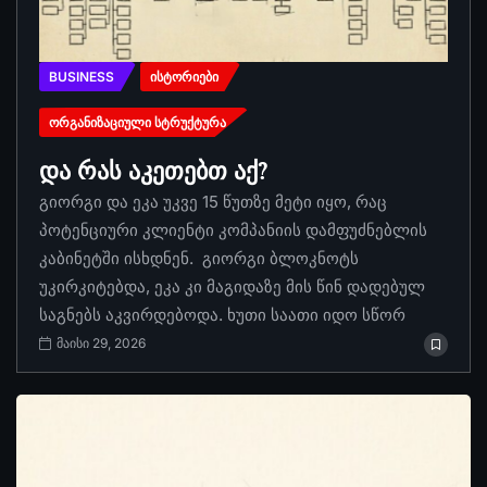
BUSINESS
ᲘᲡᲢᲝᲠᲘᲔᲑᲘ
ᲝᲠᲒᲐᲜᲘᲖᲐᲪᲘᲣᲚᲘ ᲡᲢᲠᲣᲥᲢᲣᲠᲐ
და რას აკეთებთ აქ?
გიორგი და ეკა უკვე 15 წუთზე მეტი იყო, რაც
პოტენციური კლიენტი კომპანიის დამფუძნებლის
კაბინეტში ისხდნენ. გიორგი ბლოკნოტს
უკირკიტებდა, ეკა კი მაგიდაზე მის წინ დადებულ
საგნებს აკვირდებოდა. ხუთი საათი იდო სწორ
მაისი 29, 2026