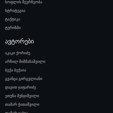
სოფლის მეურნეობა
სტრატეგია
ტაქტიკა
ტურიზმი
ავტორები
აკაკი ქორიძე
არჩილ შიშმანაშვილი
ბექა ბექაია
გვანცა გირგვლიანი
დავით ჯაფარიძე
ეთუნა მუნჯიშვილი
თამარ ჭითაშვილი
თამარ ჯაბუა