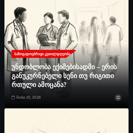
ᲡᲐᲖᲝᲒᲐᲓᲝᲔᲑᲠᲘᲕᲘ ᲙᲔᲗᲘᲚᲓᲦᲔᲝᲑᲐ
უნდობლობა ექიმებისადმი – ერის
განუკურნებელი სენი თუ რიგითი
რთული ამოცანა?
მაისი 25, 2026