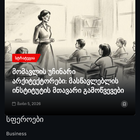
ᲡᲢᲠᲐᲢᲔᲒᲘᲐ
მომავლის უჩინარი
არქიტექტორები: მასწავლებლის
ინსტიტუტის მთავარი გამოწვევები
მაისი 5, 2026
სფეროები
Business