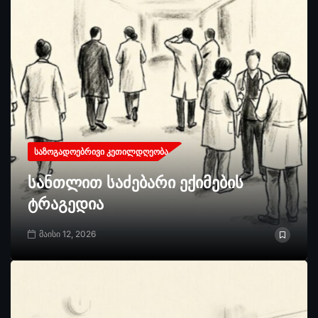
ᲡᲐᲖᲝᲒᲐᲓᲝᲔᲑᲠᲘᲕᲘ ᲙᲔᲗᲘᲚᲓᲦᲔᲝᲑᲐ
სანთლით საძებარი ექიმების
ტრაგედია
მაისი 12, 2026