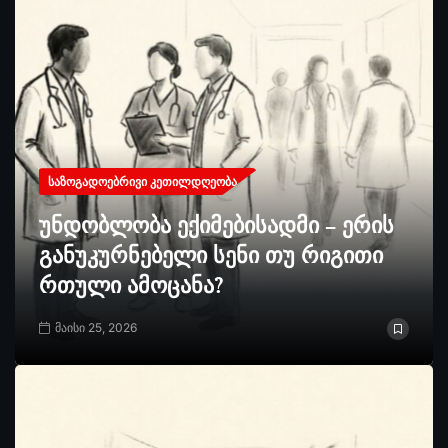
ᲡᲐᲖᲝᲒᲐᲓᲝᲔᲑᲠᲘᲕᲘ ᲙᲔᲗᲘᲚᲓᲦᲔᲝᲑᲐ
უნდობლობა ექიმებისადმი – ერის
განუკურნებელი სენი თუ რიგითი
რთული ამოცანა?
მაისი 25, 2026