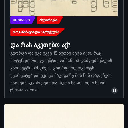
BUSINESS
ᲘᲡᲢᲝᲠᲘᲔᲑᲘ
ᲝᲠᲒᲐᲜᲘᲖᲐᲪᲘᲣᲚᲘ ᲡᲢᲠᲣᲥᲢᲣᲠᲐ
და რას აკეთებთ აქ?
გიორგი და ეკა უკვე 15 წუთზე მეტი იყო, რაც
პოტენციური კლიენტი კომპანიის დამფუძნებლის
კაბინეტში ისხდნენ. გიორგი ბლოკნოტს
უკირკიტებდა, ეკა კი მაგიდაზე მის წინ დადებულ
საგნებს აკვირდებოდა. ხუთი საათი იდო სწორ
მაისი 29, 2026