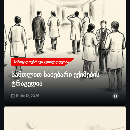
ᲡᲐᲖᲝᲒᲐᲓᲝᲔᲑᲠᲘᲕᲘ ᲙᲔᲗᲘᲚᲓᲦᲔᲝᲑᲐ
სანთლით საძებარი ექიმების
ტრაგედია
მაისი 12, 2026