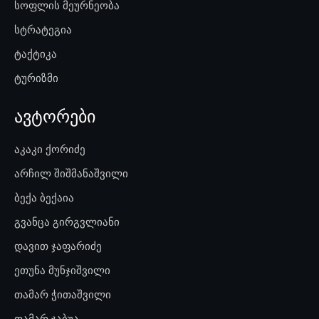
სოფლის მეურნეობა
სტრატეგია
ტაქტიკა
ტურიზმი
ავტორები
აკაკი ქორიძე
არჩილ შიშმანაშვილი
ბექა ბექაია
გვანცა გირგვლიანი
დავით ჯაფარიძე
ეთუნა მუნჯიშვილი
თამარ ჭითაშვილი
თამარ ჯაბუა