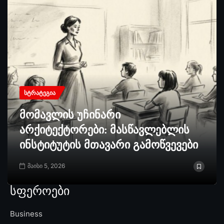
ᲡᲢᲠᲐᲢᲔᲒᲘᲐ
მომავლის უჩინარი
არქიტექტორები: მასწავლებლის
ინსტიტუტის მთავარი გამოწვევები
მაისი 5, 2026
სფეროები
Business