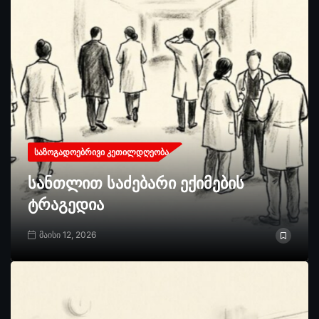
ᲡᲐᲖᲝᲒᲐᲓᲝᲔᲑᲠᲘᲕᲘ ᲙᲔᲗᲘᲚᲓᲦᲔᲝᲑᲐ
სანთლით საძებარი ექიმების
ტრაგედია
მაისი 12, 2026