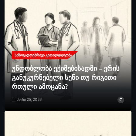
ᲡᲐᲖᲝᲒᲐᲓᲝᲔᲑᲠᲘᲕᲘ ᲙᲔᲗᲘᲚᲓᲦᲔᲝᲑᲐ
უნდობლობა ექიმებისადმი – ერის
განუკურნებელი სენი თუ რიგითი
რთული ამოცანა?
მაისი 25, 2026