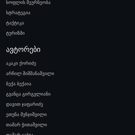
სოფლის მეურნეობა
სტრატეგია
ტაქტიკა
ტურიზმი
ავტორები
აკაკი ქორიძე
არჩილ შიშმანაშვილი
ბექა ბექაია
გვანცა გირგვლიანი
დავით ჯაფარიძე
ეთუნა მუნჯიშვილი
თამარ ჭითაშვილი
თამარ ჯაბუა