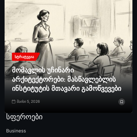
ᲡᲢᲠᲐᲢᲔᲒᲘᲐ
მომავლის უჩინარი
არქიტექტორები: მასწავლებლის
ინსტიტუტის მთავარი გამოწვევები
მაისი 5, 2026
სფეროები
Business