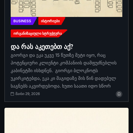
BUSINESS
ᲘᲡᲢᲝᲠᲘᲔᲑᲘ
ᲝᲠᲒᲐᲜᲘᲖᲐᲪᲘᲣᲚᲘ ᲡᲢᲠᲣᲥᲢᲣᲠᲐ
და რას აკეთებთ აქ?
გიორგი და ეკა უკვე 15 წუთზე მეტი იყო, რაც
პოტენციური კლიენტი კომპანიის დამფუძნებლის
კაბინეტში ისხდნენ. გიორგი ბლოკნოტს
უკირკიტებდა, ეკა კი მაგიდაზე მის წინ დადებულ
საგნებს აკვირდებოდა. ხუთი საათი იდო სწორ
მაისი 29, 2026