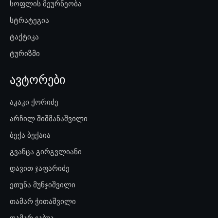
სოფლის მეურნეობა
სტრატეგია
ტაქტიკა
ტურიზმი
ავტორები
აკაკი ქორიძე
არჩილ შიშმანაშვილი
ბექა ბექაია
გვანცა გირგვლიანი
დავით ჯაფარიძე
ეთუნა მუნჯიშვილი
თამარ ჭითაშვილი
თამარ ჯაბუა