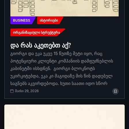
BUSINESS
ᲘᲡᲢᲝᲠᲘᲔᲑᲘ
ᲝᲠᲒᲐᲜᲘᲖᲐᲪᲘᲣᲚᲘ ᲡᲢᲠᲣᲥᲢᲣᲠᲐ
და რას აკეთებთ აქ?
გიორგი და ეკა უკვე 15 წუთზე მეტი იყო, რაც
პოტენციური კლიენტი კომპანიის დამფუძნებლის
კაბინეტში ისხდნენ. გიორგი ბლოკნოტს
უკირკიტებდა, ეკა კი მაგიდაზე მის წინ დადებულ
საგნებს აკვირდებოდა. ხუთი საათი იდო სწორ
მაისი 29, 2026