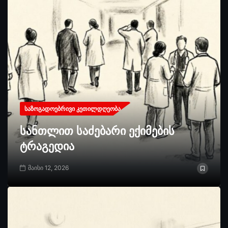
ᲡᲐᲖᲝᲒᲐᲓᲝᲔᲑᲠᲘᲕᲘ ᲙᲔᲗᲘᲚᲓᲦᲔᲝᲑᲐ
სანთლით საძებარი ექიმების
ტრაგედია
მაისი 12, 2026