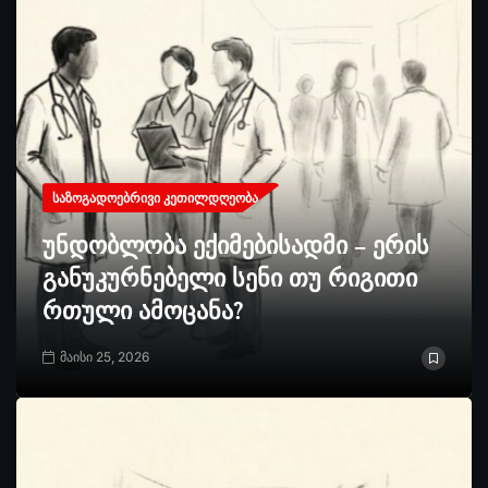
ᲡᲐᲖᲝᲒᲐᲓᲝᲔᲑᲠᲘᲕᲘ ᲙᲔᲗᲘᲚᲓᲦᲔᲝᲑᲐ
უნდობლობა ექიმებისადმი – ერის
განუკურნებელი სენი თუ რიგითი
რთული ამოცანა?
მაისი 25, 2026