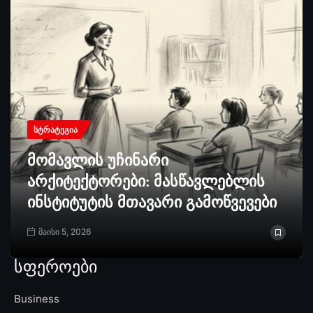
ᲡᲢᲠᲐᲢᲔᲒᲘᲐ
მომავლის უჩინარი
არქიტექტორები: მასწავლებლის
ინსტიტუტის მთავარი გამოწვევები
მაისი 5, 2026
სფეროები
Business