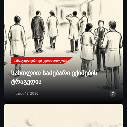
ᲡᲐᲖᲝᲒᲐᲓᲝᲔᲑᲠᲘᲕᲘ ᲙᲔᲗᲘᲚᲓᲦᲔᲝᲑᲐ
სანთლით საძებარი ექიმების
ტრაგედია
მაისი 12, 2026