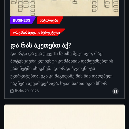
BUSINESS
ᲘᲡᲢᲝᲠᲘᲔᲑᲘ
ᲝᲠᲒᲐᲜᲘᲖᲐᲪᲘᲣᲚᲘ ᲡᲢᲠᲣᲥᲢᲣᲠᲐ
და რას აკეთებთ აქ?
გიორგი და ეკა უკვე 15 წუთზე მეტი იყო, რაც
პოტენციური კლიენტი კომპანიის დამფუძნებლის
კაბინეტში ისხდნენ. გიორგი ბლოკნოტს
უკირკიტებდა, ეკა კი მაგიდაზე მის წინ დადებულ
საგნებს აკვირდებოდა. ხუთი საათი იდო სწორ
მაისი 29, 2026