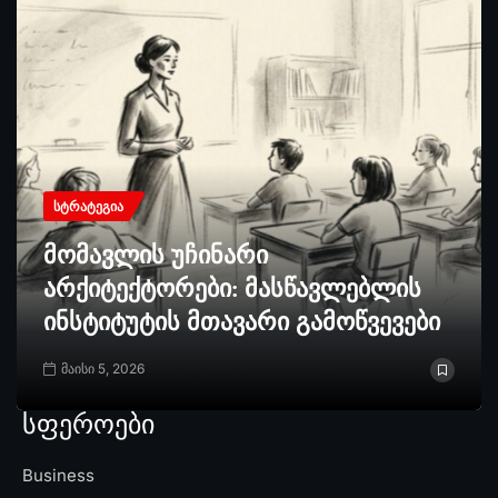
ᲡᲢᲠᲐᲢᲔᲒᲘᲐ
მომავლის უჩინარი
არქიტექტორები: მასწავლებლის
ინსტიტუტის მთავარი გამოწვევები
მაისი 5, 2026
სფეროები
Business