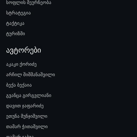
სოფლის მეურნეობა
სტრატეგია
ტაქტიკა
ტურიზმი
ავტორები
აკაკი ქორიძე
არჩილ შიშმანაშვილი
ბექა ბექაია
გვანცა გირგვლიანი
დავით ჯაფარიძე
ეთუნა მუნჯიშვილი
თამარ ჭითაშვილი
თამარ ჯაბუა