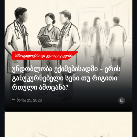
ᲡᲐᲖᲝᲒᲐᲓᲝᲔᲑᲠᲘᲕᲘ ᲙᲔᲗᲘᲚᲓᲦᲔᲝᲑᲐ
უნდობლობა ექიმებისადმი – ერის
განუკურნებელი სენი თუ რიგითი
რთული ამოცანა?
მაისი 25, 2026