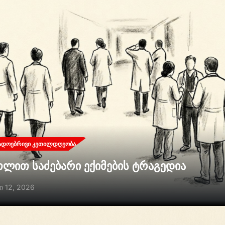
ᲐᲓᲝᲔᲑᲠᲘᲕᲘ ᲙᲔᲗᲘᲚᲓᲦᲔᲝᲑᲐ
თლით საძებარი ექიმების ტრაგედია
ი 12, 2026