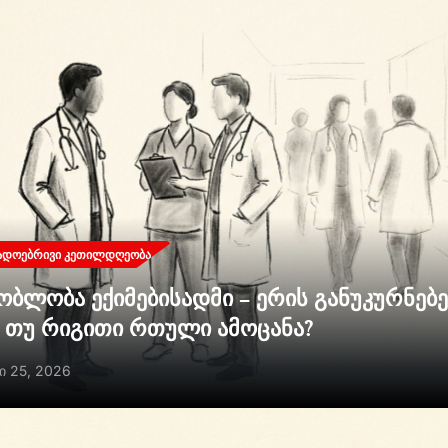
ᲐᲓᲝᲔᲑᲠᲘᲕᲘ ᲙᲔᲗᲘᲚᲓᲦᲔᲝᲑᲐ
ობლობა ექიმებისადმი – ერის განუკურნებ
ი თუ რიგითი რთული ამოცანა?
ი 25, 2026