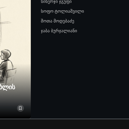
სინერჯი ჯგუფი
სოფო ტოლიაშვილი
შოთა მოდებაძე
ჯაბა ბურჯალიანი
ებლის