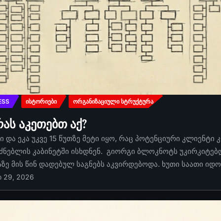
ESS
ᲘᲡᲢᲝᲠᲘᲔᲑᲘ
ᲝᲠᲒᲐᲜᲘᲖᲐᲪᲘᲣᲚᲘ ᲡᲢᲠᲣᲥᲢᲣᲠᲐ
რას აკეთებთ აქ?
 და ეკა უკვე 15 წუთზე მეტი იყო, რაც პოტენციური კლიენტი 
ძნებლის კაბინეტში ისხდნენ. გიორგი ბლოკნოტს უკირკიტებდა
აზე მის წინ დადებულ საგნებს აკვირდებოდა. ხუთი საათი იდ
ი 29, 2026