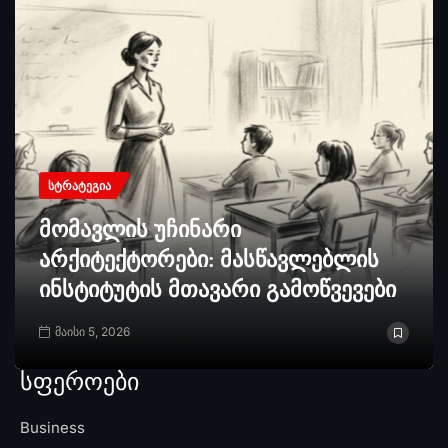
ᲡᲢᲠᲐᲢᲔᲒᲘᲐ
მომავლის უჩინარი
არქიტექტორები: მასწავლებლის
ინსტიტუტის მთავარი გამოწვევები
მაისი 5, 2026
სფეროები
Business