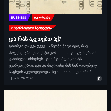
BUSINESS
ᲘᲡᲢᲝᲠᲘᲔᲑᲘ
ᲝᲠᲒᲐᲜᲘᲖᲐᲪᲘᲣᲚᲘ ᲡᲢᲠᲣᲥᲢᲣᲠᲐ
და რას აკეთებთ აქ?
გიორგი და ეკა უკვე 15 წუთზე მეტი იყო, რაც
პოტენციური კლიენტი კომპანიის დამფუძნებლის
კაბინეტში ისხდნენ. გიორგი ბლოკნოტს
უკირკიტებდა, ეკა კი მაგიდაზე მის წინ დადებულ
საგნებს აკვირდებოდა. ხუთი საათი იდო სწორ
მაისი 29, 2026