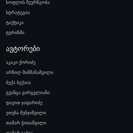
სოფლის მეურნეობა
სტრატეგია
ტაქტიკა
ტურიზმი
ავტორები
აკაკი ქორიძე
არჩილ შიშმანაშვილი
ბექა ბექაია
გვანცა გირგვლიანი
დავით ჯაფარიძე
ეთუნა მუნჯიშვილი
თამარ ჭითაშვილი
თამარ ჯაბუა