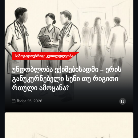
ᲡᲐᲖᲝᲒᲐᲓᲝᲔᲑᲠᲘᲕᲘ ᲙᲔᲗᲘᲚᲓᲦᲔᲝᲑᲐ
უნდობლობა ექიმებისადმი – ერის
განუკურნებელი სენი თუ რიგითი
რთული ამოცანა?
მაისი 25, 2026