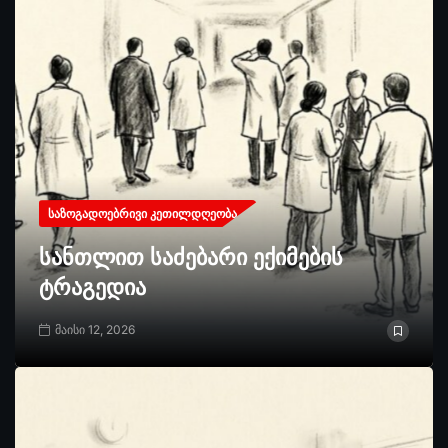
ᲡᲐᲖᲝᲒᲐᲓᲝᲔᲑᲠᲘᲕᲘ ᲙᲔᲗᲘᲚᲓᲦᲔᲝᲑᲐ
სანთლით საძებარი ექიმების
ტრაგედია
მაისი 12, 2026