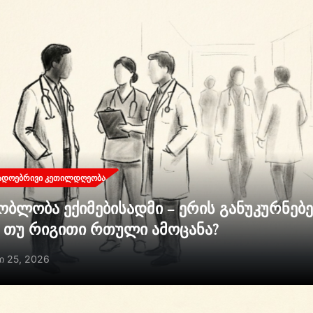
ᲐᲓᲝᲔᲑᲠᲘᲕᲘ ᲙᲔᲗᲘᲚᲓᲦᲔᲝᲑᲐ
ობლობა ექიმებისადმი – ერის განუკურნებ
ი თუ რიგითი რთული ამოცანა?
ი 25, 2026