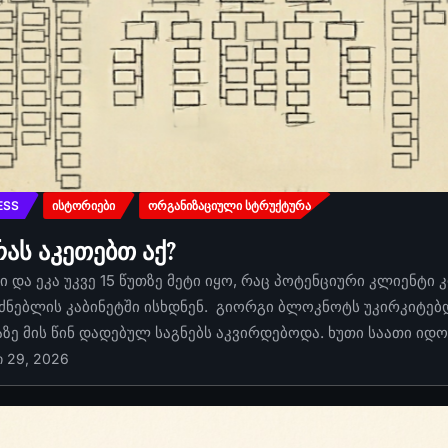
ESS
ᲘᲡᲢᲝᲠᲘᲔᲑᲘ
ᲝᲠᲒᲐᲜᲘᲖᲐᲪᲘᲣᲚᲘ ᲡᲢᲠᲣᲥᲢᲣᲠᲐ
რას აკეთებთ აქ?
 და ეკა უკვე 15 წუთზე მეტი იყო, რაც პოტენციური კლიენტი 
ძნებლის კაბინეტში ისხდნენ. გიორგი ბლოკნოტს უკირკიტებდა
აზე მის წინ დადებულ საგნებს აკვირდებოდა. ხუთი საათი იდ
ი 29, 2026