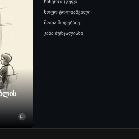
სინერჯი ჯგუფი
სოფო ტოლიაშვილი
შოთა მოდებაძე
ჯაბა ბურჯალიანი
ებლის