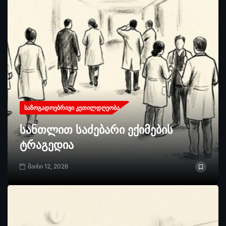
ᲡᲐᲖᲝᲒᲐᲓᲝᲔᲑᲠᲘᲕᲘ ᲙᲔᲗᲘᲚᲓᲦᲔᲝᲑᲐ
სანთლით საძებარი ექიმების
ტრაგედია
მაისი 12, 2026