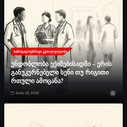
ᲡᲐᲖᲝᲒᲐᲓᲝᲔᲑᲠᲘᲕᲘ ᲙᲔᲗᲘᲚᲓᲦᲔᲝᲑᲐ
უნდობლობა ექიმებისადმი – ერის
განუკურნებელი სენი თუ რიგითი
რთული ამოცანა?
მაისი 25, 2026