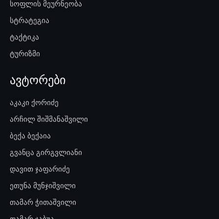
სოფლის მეურნეობა
სტრატეგია
ტაქტიკა
ტურიზმი
ავტორები
აკაკი ქორიძე
არჩილ შიშმანაშვილი
ბექა ბექაია
გვანცა გირგვლიანი
დავით ჯაფარიძე
ეთუნა მუნჯიშვილი
თამარ ჭითაშვილი
თამარ ჯაბუა