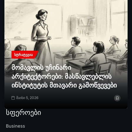
ᲡᲢᲠᲐᲢᲔᲒᲘᲐ
მომავლის უჩინარი
არქიტექტორები: მასწავლებლის
ინსტიტუტის მთავარი გამოწვევები
მაისი 5, 2026
სფეროები
Business