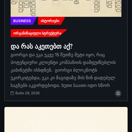
BUSINESS
ᲘᲡᲢᲝᲠᲘᲔᲑᲘ
ᲝᲠᲒᲐᲜᲘᲖᲐᲪᲘᲣᲚᲘ ᲡᲢᲠᲣᲥᲢᲣᲠᲐ
და რას აკეთებთ აქ?
გიორგი და ეკა უკვე 15 წუთზე მეტი იყო, რაც
პოტენციური კლიენტი კომპანიის დამფუძნებლის
კაბინეტში ისხდნენ. გიორგი ბლოკნოტს
უკირკიტებდა, ეკა კი მაგიდაზე მის წინ დადებულ
საგნებს აკვირდებოდა. ხუთი საათი იდო სწორ
მაისი 29, 2026