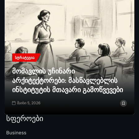
ᲡᲢᲠᲐᲢᲔᲒᲘᲐ
მომავლის უჩინარი
არქიტექტორები: მასწავლებლის
ინსტიტუტის მთავარი გამოწვევები
მაისი 5, 2026
სფეროები
Business