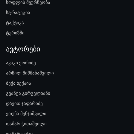
სოფლის მეურნეობა
სტრატეგია
ტაქტიკა
ტურიზმი
ავტორები
აკაკი ქორიძე
არჩილ შიშმანაშვილი
ბექა ბექაია
გვანცა გირგვლიანი
დავით ჯაფარიძე
ეთუნა მუნჯიშვილი
თამარ ჭითაშვილი
თამარ ჯაბუა