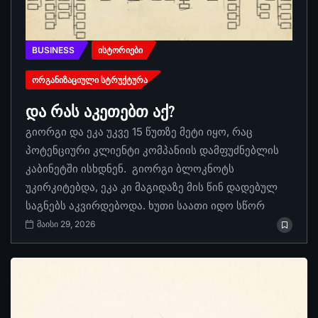
BUSINESS
ᲘᲡᲢᲝᲠᲘᲔᲑᲘ
ᲝᲠᲒᲐᲜᲘᲖᲐᲪᲘᲣᲚᲘ ᲡᲢᲠᲣᲥᲢᲣᲠᲐ
და რას აკეთებთ აქ?
გიორგი და ეკა უკვე 15 წუთზე მეტი იყო, რაც
პოტენციური კლიენტი კომპანიის დამფუძნებლის
კაბინეტში ისხდნენ. გიორგი ბლოკნოტს
უკირკიტებდა, ეკა კი მაგიდაზე მის წინ დადებულ
საგნებს აკვირდებოდა. ხუთი საათი იდო სწორ
მაისი 29, 2026