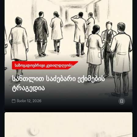
ᲡᲐᲖᲝᲒᲐᲓᲝᲔᲑᲠᲘᲕᲘ ᲙᲔᲗᲘᲚᲓᲦᲔᲝᲑᲐ
სანთლით საძებარი ექიმების
ტრაგედია
მაისი 12, 2026