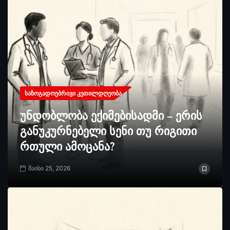
ᲡᲐᲖᲝᲒᲐᲓᲝᲔᲑᲠᲘᲕᲘ ᲙᲔᲗᲘᲚᲓᲦᲔᲝᲑᲐ
უნდობლობა ექიმებისადმი – ერის
განუკურნებელი სენი თუ რიგითი
რთული ამოცანა?
მაისი 25, 2026