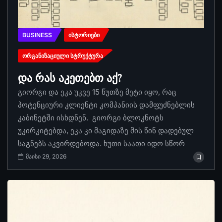
BUSINESS
ᲘᲡᲢᲝᲠᲘᲔᲑᲘ
ᲝᲠᲒᲐᲜᲘᲖᲐᲪᲘᲣᲚᲘ ᲡᲢᲠᲣᲥᲢᲣᲠᲐ
და რას აკეთებთ აქ?
გიორგი და ეკა უკვე 15 წუთზე მეტი იყო, რაც
პოტენციური კლიენტი კომპანიის დამფუძნებლის
კაბინეტში ისხდნენ. გიორგი ბლოკნოტს
უკირკიტებდა, ეკა კი მაგიდაზე მის წინ დადებულ
საგნებს აკვირდებოდა. ხუთი საათი იდო სწორ
მაისი 29, 2026