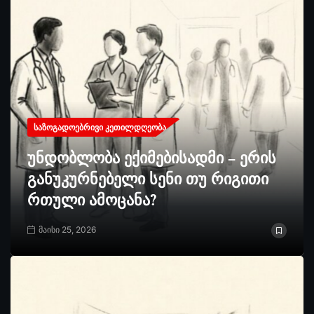
ᲡᲐᲖᲝᲒᲐᲓᲝᲔᲑᲠᲘᲕᲘ ᲙᲔᲗᲘᲚᲓᲦᲔᲝᲑᲐ
უნდობლობა ექიმებისადმი – ერის
განუკურნებელი სენი თუ რიგითი
რთული ამოცანა?
მაისი 25, 2026