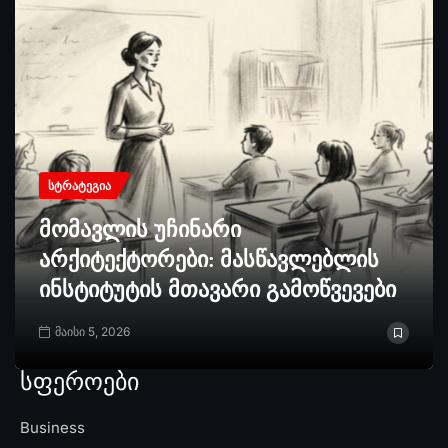
ᲡᲢᲠᲐᲢᲔᲒᲘᲐ
მომავლის უჩინარი
არქიტექტორები: მასწავლებლის
ინსტიტუტის მთავარი გამოწვევები
მაისი 5, 2026
სფეროები
Business