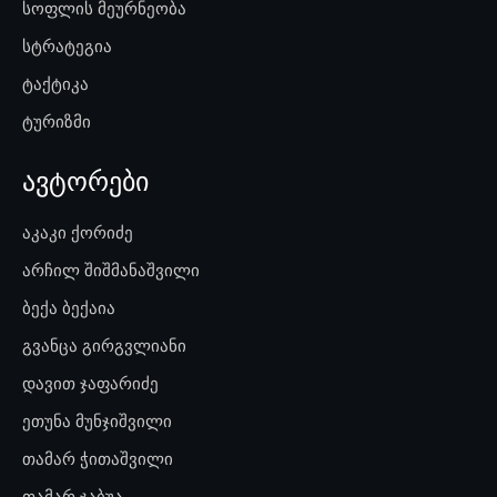
სოფლის მეურნეობა
სტრატეგია
ტაქტიკა
ტურიზმი
ავტორები
აკაკი ქორიძე
არჩილ შიშმანაშვილი
ბექა ბექაია
გვანცა გირგვლიანი
დავით ჯაფარიძე
ეთუნა მუნჯიშვილი
თამარ ჭითაშვილი
თამარ ჯაბუა