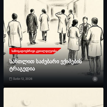
ᲡᲐᲖᲝᲒᲐᲓᲝᲔᲑᲠᲘᲕᲘ ᲙᲔᲗᲘᲚᲓᲦᲔᲝᲑᲐ
სანთლით საძებარი ექიმების
ტრაგედია
მაისი 12, 2026