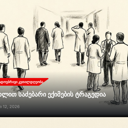
ᲐᲓᲝᲔᲑᲠᲘᲕᲘ ᲙᲔᲗᲘᲚᲓᲦᲔᲝᲑᲐ
თლით საძებარი ექიმების ტრაგედია
ი 12, 2026