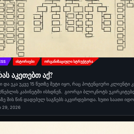
ESS
ᲘᲡᲢᲝᲠᲘᲔᲑᲘ
ᲝᲠᲒᲐᲜᲘᲖᲐᲪᲘᲣᲚᲘ ᲡᲢᲠᲣᲥᲢᲣᲠᲐ
რას აკეთებთ აქ?
 და ეკა უკვე 15 წუთზე მეტი იყო, რაც პოტენციური კლიენტი 
ძნებლის კაბინეტში ისხდნენ. გიორგი ბლოკნოტს უკირკიტებდა
აზე მის წინ დადებულ საგნებს აკვირდებოდა. ხუთი საათი იდ
ი 29, 2026