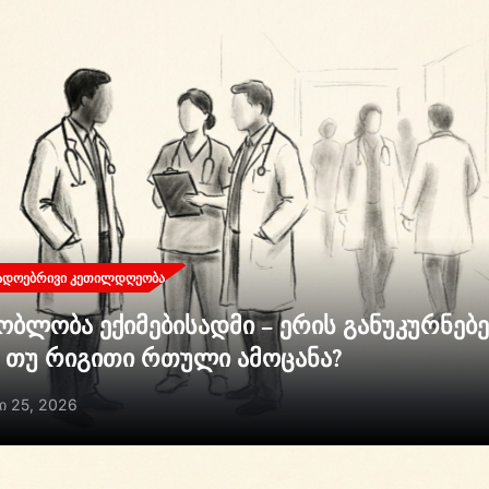
ᲐᲓᲝᲔᲑᲠᲘᲕᲘ ᲙᲔᲗᲘᲚᲓᲦᲔᲝᲑᲐ
ობლობა ექიმებისადმი – ერის განუკურნებ
ი თუ რიგითი რთული ამოცანა?
ი 25, 2026