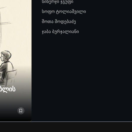
სინერჯი ჯგუფი
სოფო ტოლიაშვილი
შოთა მოდებაძე
ჯაბა ბურჯალიანი
ებლის