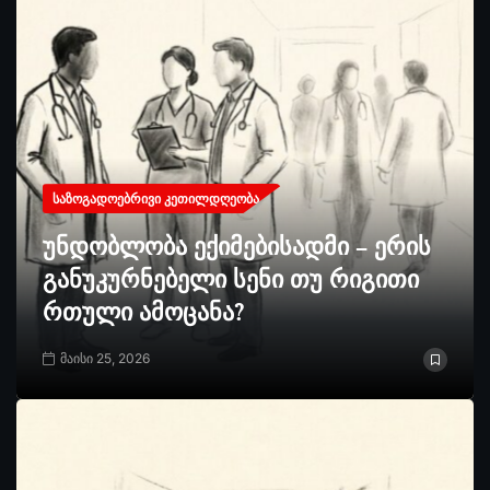
ᲡᲐᲖᲝᲒᲐᲓᲝᲔᲑᲠᲘᲕᲘ ᲙᲔᲗᲘᲚᲓᲦᲔᲝᲑᲐ
უნდობლობა ექიმებისადმი – ერის
განუკურნებელი სენი თუ რიგითი
რთული ამოცანა?
მაისი 25, 2026