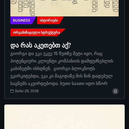
BUSINESS
ᲘᲡᲢᲝᲠᲘᲔᲑᲘ
ᲝᲠᲒᲐᲜᲘᲖᲐᲪᲘᲣᲚᲘ ᲡᲢᲠᲣᲥᲢᲣᲠᲐ
და რას აკეთებთ აქ?
გიორგი და ეკა უკვე 15 წუთზე მეტი იყო, რაც
პოტენციური კლიენტი კომპანიის დამფუძნებლის
კაბინეტში ისხდნენ. გიორგი ბლოკნოტს
უკირკიტებდა, ეკა კი მაგიდაზე მის წინ დადებულ
საგნებს აკვირდებოდა. ხუთი საათი იდო სწორ
მაისი 29, 2026