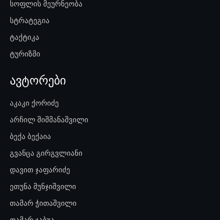
სოფლის მეურნეობა
სტრატეგია
ტაქტიკა
ტურიზმი
ავტორები
აკაკი ქორიძე
არჩილ შიშმანაშვილი
ბექა ბექაია
გვანცა გირგვლიანი
დავით ჯაფარიძე
ეთუნა მუნჯიშვილი
თამარ ჭითაშვილი
თამარ ჯაბუა