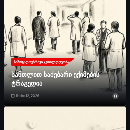
ᲡᲐᲖᲝᲒᲐᲓᲝᲔᲑᲠᲘᲕᲘ ᲙᲔᲗᲘᲚᲓᲦᲔᲝᲑᲐ
სანთლით საძებარი ექიმების
ტრაგედია
მაისი 12, 2026