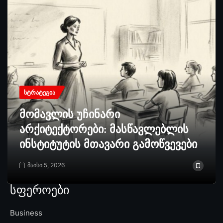
ᲡᲢᲠᲐᲢᲔᲒᲘᲐ
მომავლის უჩინარი
არქიტექტორები: მასწავლებლის
ინსტიტუტის მთავარი გამოწვევები
მაისი 5, 2026
სფეროები
Business