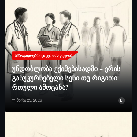
ᲡᲐᲖᲝᲒᲐᲓᲝᲔᲑᲠᲘᲕᲘ ᲙᲔᲗᲘᲚᲓᲦᲔᲝᲑᲐ
უნდობლობა ექიმებისადმი – ერის
განუკურნებელი სენი თუ რიგითი
რთული ამოცანა?
მაისი 25, 2026