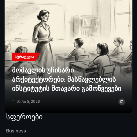
ᲡᲢᲠᲐᲢᲔᲒᲘᲐ
მომავლის უჩინარი
არქიტექტორები: მასწავლებლის
ინსტიტუტის მთავარი გამოწვევები
მაისი 5, 2026
სფეროები
Business