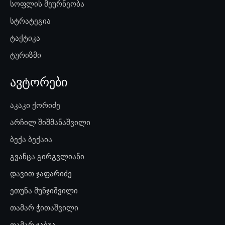
სოფლის მეურნეობა
სტრატეგია
ტაქტიკა
ტურიზმი
ავტორები
აკაკი ქორიძე
არჩილ შიშმანაშვილი
ბექა ბექაია
გვანცა გირგვლიანი
დავით ჯაფარიძე
ეთუნა მუნჯიშვილი
თამარ ჭითაშვილი
თამარ ჯაბუა