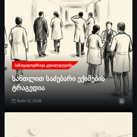
ᲡᲐᲖᲝᲒᲐᲓᲝᲔᲑᲠᲘᲕᲘ ᲙᲔᲗᲘᲚᲓᲦᲔᲝᲑᲐ
სანთლით საძებარი ექიმების
ტრაგედია
მაისი 12, 2026