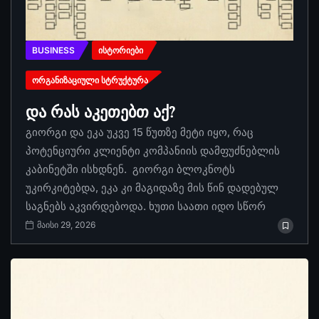
BUSINESS
ᲘᲡᲢᲝᲠᲘᲔᲑᲘ
ᲝᲠᲒᲐᲜᲘᲖᲐᲪᲘᲣᲚᲘ ᲡᲢᲠᲣᲥᲢᲣᲠᲐ
და რას აკეთებთ აქ?
გიორგი და ეკა უკვე 15 წუთზე მეტი იყო, რაც
პოტენციური კლიენტი კომპანიის დამფუძნებლის
კაბინეტში ისხდნენ. გიორგი ბლოკნოტს
უკირკიტებდა, ეკა კი მაგიდაზე მის წინ დადებულ
საგნებს აკვირდებოდა. ხუთი საათი იდო სწორ
მაისი 29, 2026