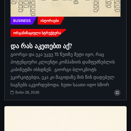
BUSINESS
ᲘᲡᲢᲝᲠᲘᲔᲑᲘ
ᲝᲠᲒᲐᲜᲘᲖᲐᲪᲘᲣᲚᲘ ᲡᲢᲠᲣᲥᲢᲣᲠᲐ
და რას აკეთებთ აქ?
გიორგი და ეკა უკვე 15 წუთზე მეტი იყო, რაც
პოტენციური კლიენტი კომპანიის დამფუძნებლის
კაბინეტში ისხდნენ. გიორგი ბლოკნოტს
უკირკიტებდა, ეკა კი მაგიდაზე მის წინ დადებულ
საგნებს აკვირდებოდა. ხუთი საათი იდო სწორ
მაისი 29, 2026