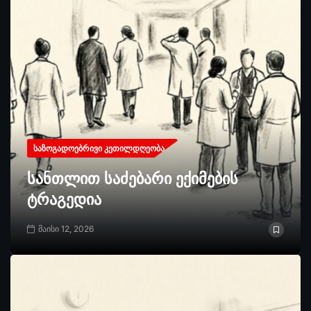
ᲡᲐᲖᲝᲒᲐᲓᲝᲔᲑᲠᲘᲕᲘ ᲙᲔᲗᲘᲚᲓᲦᲔᲝᲑᲐ
სანთლით საძებარი ექიმების
ტრაგედია
მაისი 12, 2026