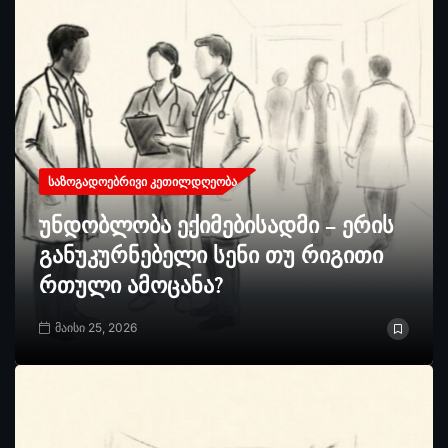
ᲡᲐᲖᲝᲒᲐᲓᲝᲔᲑᲠᲘᲕᲘ ᲙᲔᲗᲘᲚᲓᲦᲔᲝᲑᲐ
უნდობლობა ექიმებისადმი – ერის
განუკურნებელი სენი თუ რიგითი
რთული ამოცანა?
მაისი 25, 2026