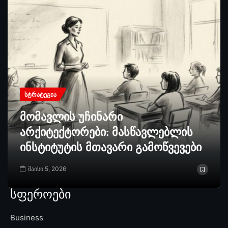
ᲡᲢᲠᲐᲢᲔᲒᲘᲐ
მომავლის უჩინარი
არქიტექტორები: მასწავლებლის
ინსტიტუტის მთავარი გამოწვევები
მაისი 5, 2026
სფეროები
Business