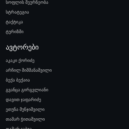
სოფლის მეურნეობა
სტრატეგია
ტაქტიკა
ტურიზმი
ავტორები
აკაკი ქორიძე
არჩილ შიშმანაშვილი
ბექა ბექაია
გვანცა გირგვლიანი
დავით ჯაფარიძე
ეთუნა მუნჯიშვილი
თამარ ჭითაშვილი
თამარ ჯაბუა