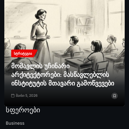
ᲡᲢᲠᲐᲢᲔᲒᲘᲐ
მომავლის უჩინარი
არქიტექტორები: მასწავლებლის
ინსტიტუტის მთავარი გამოწვევები
მაისი 5, 2026
სფეროები
Business