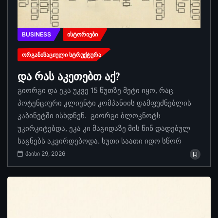
BUSINESS
ᲘᲡᲢᲝᲠᲘᲔᲑᲘ
ᲝᲠᲒᲐᲜᲘᲖᲐᲪᲘᲣᲚᲘ ᲡᲢᲠᲣᲥᲢᲣᲠᲐ
და რას აკეთებთ აქ?
გიორგი და ეკა უკვე 15 წუთზე მეტი იყო, რაც
პოტენციური კლიენტი კომპანიის დამფუძნებლის
კაბინეტში ისხდნენ. გიორგი ბლოკნოტს
უკირკიტებდა, ეკა კი მაგიდაზე მის წინ დადებულ
საგნებს აკვირდებოდა. ხუთი საათი იდო სწორ
მაისი 29, 2026