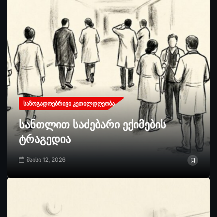
ᲡᲐᲖᲝᲒᲐᲓᲝᲔᲑᲠᲘᲕᲘ ᲙᲔᲗᲘᲚᲓᲦᲔᲝᲑᲐ
სანთლით საძებარი ექიმების
ტრაგედია
მაისი 12, 2026