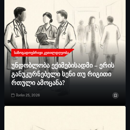
ᲡᲐᲖᲝᲒᲐᲓᲝᲔᲑᲠᲘᲕᲘ ᲙᲔᲗᲘᲚᲓᲦᲔᲝᲑᲐ
უნდობლობა ექიმებისადმი – ერის
განუკურნებელი სენი თუ რიგითი
რთული ამოცანა?
მაისი 25, 2026