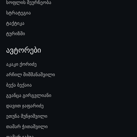
სოფლის მეურნეობა
სტრატეგია
ტაქტიკა
ტურიზმი
ავტორები
აკაკი ქორიძე
არჩილ შიშმანაშვილი
ბექა ბექაია
გვანცა გირგვლიანი
დავით ჯაფარიძე
ეთუნა მუნჯიშვილი
თამარ ჭითაშვილი
თამარ ჯაბუა