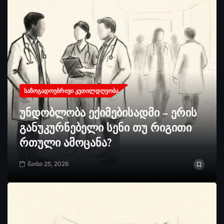
ᲡᲐᲖᲝᲒᲐᲓᲝᲔᲑᲠᲘᲕᲘ ᲙᲔᲗᲘᲚᲓᲦᲔᲝᲑᲐ
უნდობლობა ექიმებისადმი – ერის
განუკურნებელი სენი თუ რიგითი
რთული ამოცანა?
მაისი 25, 2026