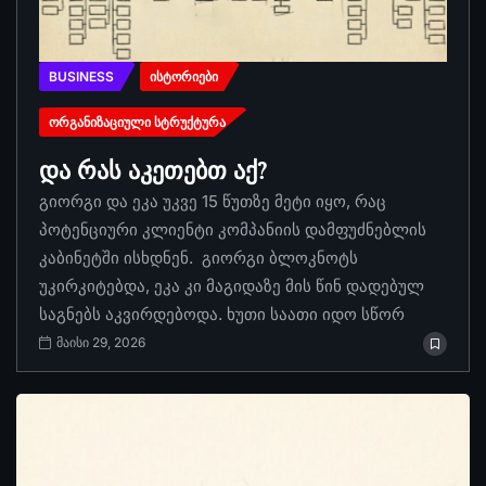
BUSINESS
ᲘᲡᲢᲝᲠᲘᲔᲑᲘ
ᲝᲠᲒᲐᲜᲘᲖᲐᲪᲘᲣᲚᲘ ᲡᲢᲠᲣᲥᲢᲣᲠᲐ
და რას აკეთებთ აქ?
გიორგი და ეკა უკვე 15 წუთზე მეტი იყო, რაც
პოტენციური კლიენტი კომპანიის დამფუძნებლის
კაბინეტში ისხდნენ. გიორგი ბლოკნოტს
უკირკიტებდა, ეკა კი მაგიდაზე მის წინ დადებულ
საგნებს აკვირდებოდა. ხუთი საათი იდო სწორ
მაისი 29, 2026