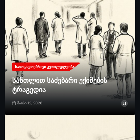
ᲡᲐᲖᲝᲒᲐᲓᲝᲔᲑᲠᲘᲕᲘ ᲙᲔᲗᲘᲚᲓᲦᲔᲝᲑᲐ
სანთლით საძებარი ექიმების
ტრაგედია
მაისი 12, 2026