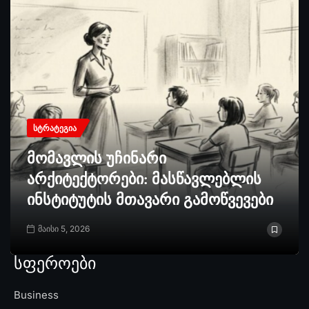
ᲡᲢᲠᲐᲢᲔᲒᲘᲐ
მომავლის უჩინარი
არქიტექტორები: მასწავლებლის
ინსტიტუტის მთავარი გამოწვევები
მაისი 5, 2026
სფეროები
Business