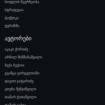
სოფლის მეურნეობა
სტრატეგია
ტაქტიკა
ტურიზმი
ავტორები
აკაკი ქორიძე
არჩილ შიშმანაშვილი
ბექა ბექაია
გვანცა გირგვლიანი
დავით ჯაფარიძე
ეთუნა მუნჯიშვილი
თამარ ჭითაშვილი
თამარ ჯაბუა