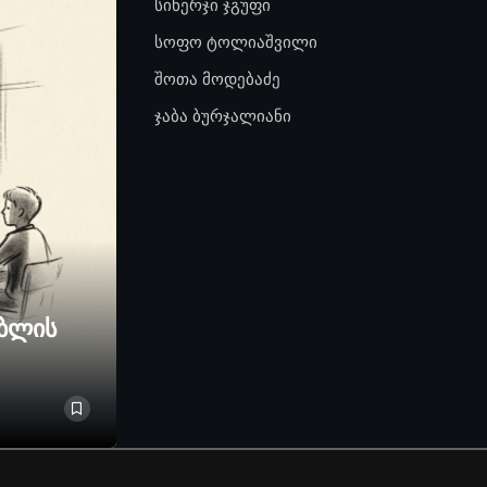
სინერჯი ჯგუფი
სოფო ტოლიაშვილი
შოთა მოდებაძე
ჯაბა ბურჯალიანი
ებლის