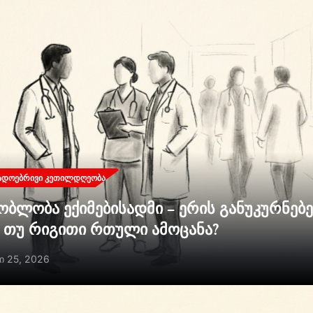
ᲐᲓᲝᲔᲑᲠᲘᲕᲘ ᲙᲔᲗᲘᲚᲓᲦᲔᲝᲑᲐ
ობლობა ექიმებისადმი – ერის განუკურნებ
ი თუ რიგითი რთული ამოცანა?
ი 25, 2026