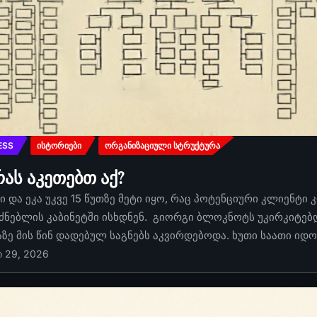
ESS
ᲘᲡᲢᲝᲠᲘᲔᲑᲘ
ᲝᲠᲒᲐᲜᲘᲖᲐᲪᲘᲣᲚᲘ ᲡᲢᲠᲣᲥᲢᲣᲠᲐ
რას აკეთებთ აქ?
 და ეკა უკვე 15 წუთზე მეტი იყო, რაც პოტენციური კლიენტი 
ძნებლის კაბინეტში ისხდნენ. გიორგი ბლოკნოტს უკირკიტებდა
აზე მის წინ დადებულ საგნებს აკვირდებოდა. ხუთი საათი იდ
ი 29, 2026