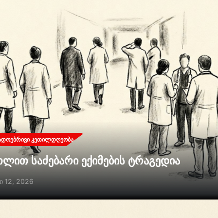
ᲐᲓᲝᲔᲑᲠᲘᲕᲘ ᲙᲔᲗᲘᲚᲓᲦᲔᲝᲑᲐ
თლით საძებარი ექიმების ტრაგედია
ი 12, 2026