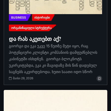
BUSINESS
ᲘᲡᲢᲝᲠᲘᲔᲑᲘ
ᲝᲠᲒᲐᲜᲘᲖᲐᲪᲘᲣᲚᲘ ᲡᲢᲠᲣᲥᲢᲣᲠᲐ
და რას აკეთებთ აქ?
გიორგი და ეკა უკვე 15 წუთზე მეტი იყო, რაც
პოტენციური კლიენტი კომპანიის დამფუძნებლის
კაბინეტში ისხდნენ. გიორგი ბლოკნოტს
უკირკიტებდა, ეკა კი მაგიდაზე მის წინ დადებულ
საგნებს აკვირდებოდა. ხუთი საათი იდო სწორ
მაისი 29, 2026