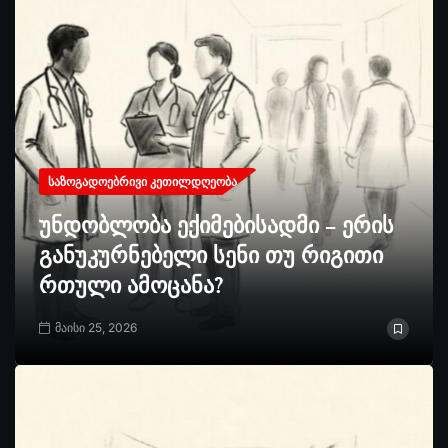
ᲡᲐᲖᲝᲒᲐᲓᲝᲔᲑᲠᲘᲕᲘ ᲙᲔᲗᲘᲚᲓᲦᲔᲝᲑᲐ
უნდობლობა ექიმებისადმი – ერის
განუკურნებელი სენი თუ რიგითი
რთული ამოცანა?
მაისი 25, 2026