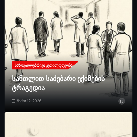
ᲡᲐᲖᲝᲒᲐᲓᲝᲔᲑᲠᲘᲕᲘ ᲙᲔᲗᲘᲚᲓᲦᲔᲝᲑᲐ
სანთლით საძებარი ექიმების
ტრაგედია
მაისი 12, 2026