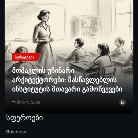
ᲡᲢᲠᲐᲢᲔᲒᲘᲐ
მომავლის უჩინარი
არქიტექტორები: მასწავლებლის
ინსტიტუტის მთავარი გამოწვევები
მაისი 5, 2026
სფეროები
Business