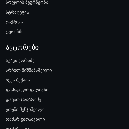
სოფლის მეურნეობა
სტრატეგია
ტაქტიკა
ტურიზმი
ავტორები
აკაკი ქორიძე
არჩილ შიშმანაშვილი
ბექა ბექაია
გვანცა გირგვლიანი
დავით ჯაფარიძე
ეთუნა მუნჯიშვილი
თამარ ჭითაშვილი
თამარ ჯაბუა