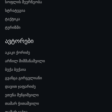
სოფლის მეურნეობა
სტრატეგია
ტაქტიკა
ტურიზმი
ავტორები
აკაკი ქორიძე
არჩილ შიშმანაშვილი
ბექა ბექაია
გვანცა გირგვლიანი
დავით ჯაფარიძე
ეთუნა მუნჯიშვილი
თამარ ჭითაშვილი
თამარ ჯაბუა