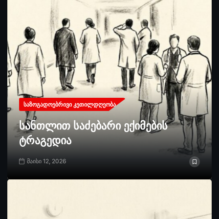
ᲡᲐᲖᲝᲒᲐᲓᲝᲔᲑᲠᲘᲕᲘ ᲙᲔᲗᲘᲚᲓᲦᲔᲝᲑᲐ
სანთლით საძებარი ექიმების
ტრაგედია
მაისი 12, 2026