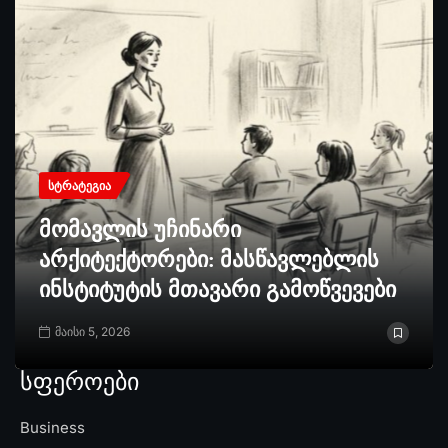
ᲡᲢᲠᲐᲢᲔᲒᲘᲐ
მომავლის უჩინარი
არქიტექტორები: მასწავლებლის
ინსტიტუტის მთავარი გამოწვევები
მაისი 5, 2026
სფეროები
Business