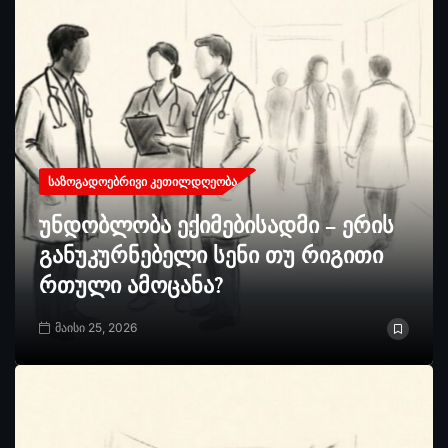
ᲡᲐᲖᲝᲒᲐᲓᲝᲔᲑᲠᲘᲕᲘ ᲙᲔᲗᲘᲚᲓᲦᲔᲝᲑᲐ
უნდობლობა ექიმებისადმი – ერის
განუკურნებელი სენი თუ რიგითი
რთული ამოცანა?
მაისი 25, 2026