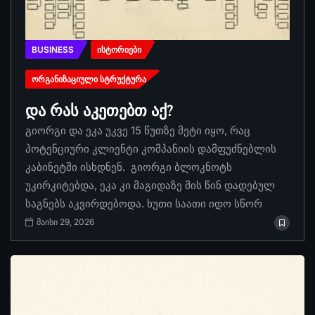
BUSINESS
ᲘᲡᲢᲝᲠᲘᲔᲑᲘ
ᲝᲠᲒᲐᲜᲘᲖᲐᲪᲘᲣᲚᲘ ᲡᲢᲠᲣᲥᲢᲣᲠᲐ
და რას აკეთებთ აქ?
გიორგი და ეკა უკვე 15 წუთზე მეტი იყო, რაც
პოტენციური კლიენტი კომპანიის დამფუძნებლის
კაბინეტში ისხდნენ. გიორგი ბლოკნოტს
უკირკიტებდა, ეკა კი მაგიდაზე მის წინ დადებულ
საგნებს აკვირდებოდა. ხუთი საათი იდო სწორ
მაისი 29, 2026