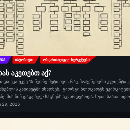
ESS
ᲘᲡᲢᲝᲠᲘᲔᲑᲘ
ᲝᲠᲒᲐᲜᲘᲖᲐᲪᲘᲣᲚᲘ ᲡᲢᲠᲣᲥᲢᲣᲠᲐ
რას აკეთებთ აქ?
 და ეკა უკვე 15 წუთზე მეტი იყო, რაც პოტენციური კლიენტი 
ძნებლის კაბინეტში ისხდნენ. გიორგი ბლოკნოტს უკირკიტებდა
აზე მის წინ დადებულ საგნებს აკვირდებოდა. ხუთი საათი იდ
ი 29, 2026