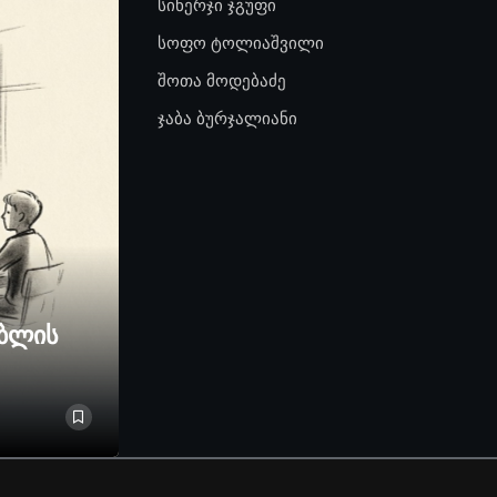
სინერჯი ჯგუფი
სოფო ტოლიაშვილი
შოთა მოდებაძე
ჯაბა ბურჯალიანი
ებლის