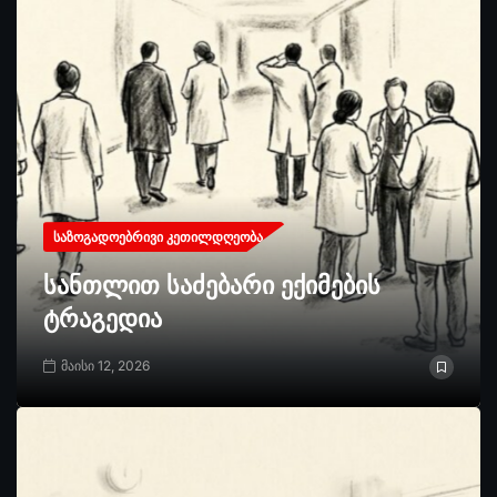
ᲡᲐᲖᲝᲒᲐᲓᲝᲔᲑᲠᲘᲕᲘ ᲙᲔᲗᲘᲚᲓᲦᲔᲝᲑᲐ
სანთლით საძებარი ექიმების
ტრაგედია
მაისი 12, 2026