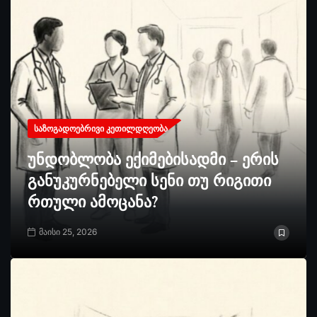
ᲡᲐᲖᲝᲒᲐᲓᲝᲔᲑᲠᲘᲕᲘ ᲙᲔᲗᲘᲚᲓᲦᲔᲝᲑᲐ
უნდობლობა ექიმებისადმი – ერის
განუკურნებელი სენი თუ რიგითი
რთული ამოცანა?
მაისი 25, 2026