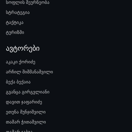
სოფლის მეურნეობა
სტრატეგია
ტაქტიკა
ტურიზმი
ავტორები
აკაკი ქორიძე
არჩილ შიშმანაშვილი
ბექა ბექაია
გვანცა გირგვლიანი
დავით ჯაფარიძე
ეთუნა მუნჯიშვილი
თამარ ჭითაშვილი
თამარ ჯაბუა