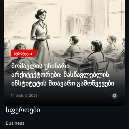
ᲡᲢᲠᲐᲢᲔᲒᲘᲐ
მომავლის უჩინარი
არქიტექტორები: მასწავლებლის
ინსტიტუტის მთავარი გამოწვევები
მაისი 5, 2026
სფეროები
Business