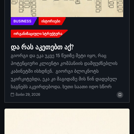
BUSINESS
ᲘᲡᲢᲝᲠᲘᲔᲑᲘ
ᲝᲠᲒᲐᲜᲘᲖᲐᲪᲘᲣᲚᲘ ᲡᲢᲠᲣᲥᲢᲣᲠᲐ
და რას აკეთებთ აქ?
გიორგი და ეკა უკვე 15 წუთზე მეტი იყო, რაც
პოტენციური კლიენტი კომპანიის დამფუძნებლის
კაბინეტში ისხდნენ. გიორგი ბლოკნოტს
უკირკიტებდა, ეკა კი მაგიდაზე მის წინ დადებულ
საგნებს აკვირდებოდა. ხუთი საათი იდო სწორ
მაისი 29, 2026