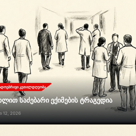
ᲐᲓᲝᲔᲑᲠᲘᲕᲘ ᲙᲔᲗᲘᲚᲓᲦᲔᲝᲑᲐ
თლით საძებარი ექიმების ტრაგედია
ი 12, 2026