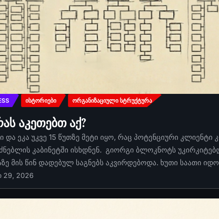
ESS
ᲘᲡᲢᲝᲠᲘᲔᲑᲘ
ᲝᲠᲒᲐᲜᲘᲖᲐᲪᲘᲣᲚᲘ ᲡᲢᲠᲣᲥᲢᲣᲠᲐ
რას აკეთებთ აქ?
 და ეკა უკვე 15 წუთზე მეტი იყო, რაც პოტენციური კლიენტი 
ძნებლის კაბინეტში ისხდნენ. გიორგი ბლოკნოტს უკირკიტებდა
აზე მის წინ დადებულ საგნებს აკვირდებოდა. ხუთი საათი იდ
ი 29, 2026