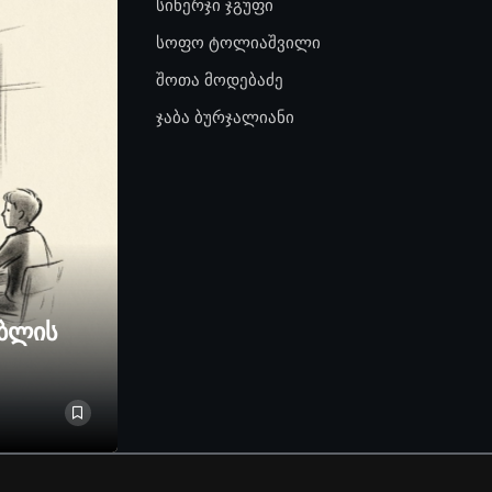
სინერჯი ჯგუფი
სოფო ტოლიაშვილი
შოთა მოდებაძე
ჯაბა ბურჯალიანი
ებლის