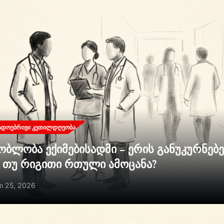
ᲐᲓᲝᲔᲑᲠᲘᲕᲘ ᲙᲔᲗᲘᲚᲓᲦᲔᲝᲑᲐ
ობლობა ექიმებისადმი – ერის განუკურნებ
ი თუ რიგითი რთული ამოცანა?
ი 25, 2026