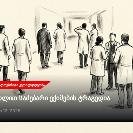
ᲐᲓᲝᲔᲑᲠᲘᲕᲘ ᲙᲔᲗᲘᲚᲓᲦᲔᲝᲑᲐ
თლით საძებარი ექიმების ტრაგედია
ი 12, 2026