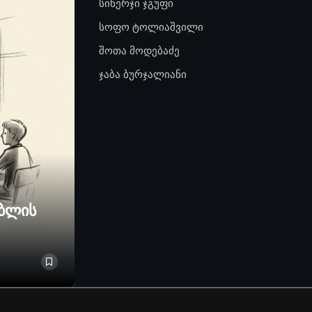
სინერჯი ჯგუფი
სოფო ტოლიაშვილი
შოთა მოდებაძე
ჯაბა ბურჯალიანი
ებლის