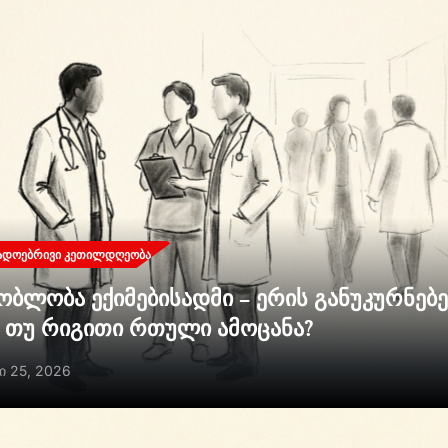
ᲐᲓᲝᲔᲑᲠᲘᲕᲘ ᲙᲔᲗᲘᲚᲓᲦᲔᲝᲑᲐ
ობლობა ექიმებისადმი – ერის განუკურნებ
ი თუ რიგითი რთული ამოცანა?
ი 25, 2026