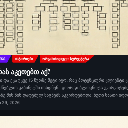
ESS
ᲘᲡᲢᲝᲠᲘᲔᲑᲘ
ᲝᲠᲒᲐᲜᲘᲖᲐᲪᲘᲣᲚᲘ ᲡᲢᲠᲣᲥᲢᲣᲠᲐ
რას აკეთებთ აქ?
 და ეკა უკვე 15 წუთზე მეტი იყო, რაც პოტენციური კლიენტი 
ძნებლის კაბინეტში ისხდნენ. გიორგი ბლოკნოტს უკირკიტებდა
აზე მის წინ დადებულ საგნებს აკვირდებოდა. ხუთი საათი იდ
ი 29, 2026