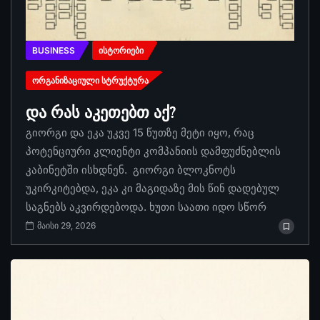
BUSINESS
ᲘᲡᲢᲝᲠᲘᲔᲑᲘ
ᲝᲠᲒᲐᲜᲘᲖᲐᲪᲘᲣᲚᲘ ᲡᲢᲠᲣᲥᲢᲣᲠᲐ
და რას აკეთებთ აქ?
გიორგი და ეკა უკვე 15 წუთზე მეტი იყო, რაც
პოტენციური კლიენტი კომპანიის დამფუძნებლის
კაბინეტში ისხდნენ. გიორგი ბლოკნოტს
უკირკიტებდა, ეკა კი მაგიდაზე მის წინ დადებულ
საგნებს აკვირდებოდა. ხუთი საათი იდო სწორ
მაისი 29, 2026