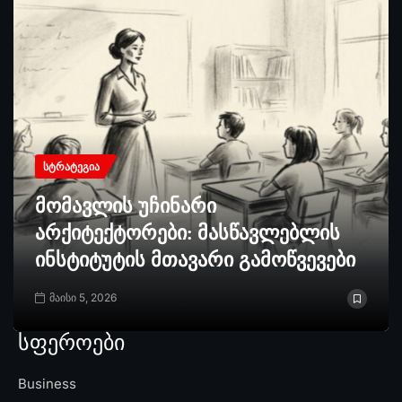
ᲡᲢᲠᲐᲢᲔᲒᲘᲐ
მომავლის უჩინარი
არქიტექტორები: მასწავლებლის
ინსტიტუტის მთავარი გამოწვევები
მაისი 5, 2026
სფეროები
Business