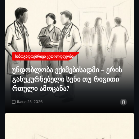
ᲡᲐᲖᲝᲒᲐᲓᲝᲔᲑᲠᲘᲕᲘ ᲙᲔᲗᲘᲚᲓᲦᲔᲝᲑᲐ
უნდობლობა ექიმებისადმი – ერის
განუკურნებელი სენი თუ რიგითი
რთული ამოცანა?
მაისი 25, 2026