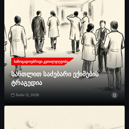
ᲡᲐᲖᲝᲒᲐᲓᲝᲔᲑᲠᲘᲕᲘ ᲙᲔᲗᲘᲚᲓᲦᲔᲝᲑᲐ
სანთლით საძებარი ექიმების
ტრაგედია
მაისი 12, 2026