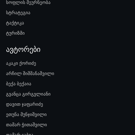
სოფლის მეურნეობა
სტრატეგია
ტაქტიკა
ტურიზმი
ავტორები
აკაკი ქორიძე
არჩილ შიშმანაშვილი
ბექა ბექაია
გვანცა გირგვლიანი
დავით ჯაფარიძე
ეთუნა მუნჯიშვილი
თამარ ჭითაშვილი
თამარ ჯაბუა