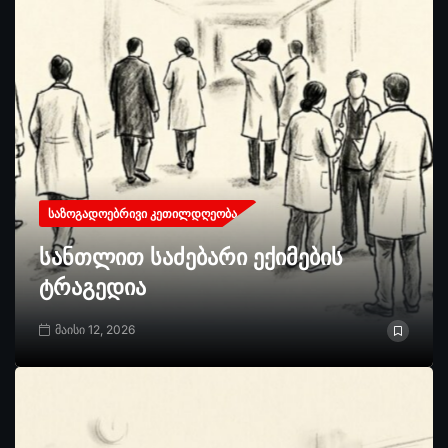
ᲡᲐᲖᲝᲒᲐᲓᲝᲔᲑᲠᲘᲕᲘ ᲙᲔᲗᲘᲚᲓᲦᲔᲝᲑᲐ
სანთლით საძებარი ექიმების
ტრაგედია
მაისი 12, 2026