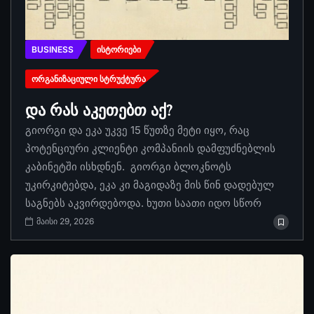
BUSINESS
ᲘᲡᲢᲝᲠᲘᲔᲑᲘ
ᲝᲠᲒᲐᲜᲘᲖᲐᲪᲘᲣᲚᲘ ᲡᲢᲠᲣᲥᲢᲣᲠᲐ
და რას აკეთებთ აქ?
გიორგი და ეკა უკვე 15 წუთზე მეტი იყო, რაც
პოტენციური კლიენტი კომპანიის დამფუძნებლის
კაბინეტში ისხდნენ. გიორგი ბლოკნოტს
უკირკიტებდა, ეკა კი მაგიდაზე მის წინ დადებულ
საგნებს აკვირდებოდა. ხუთი საათი იდო სწორ
მაისი 29, 2026