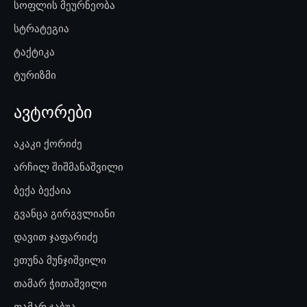
სოფლის მეურნეობა
სტრატეგია
ტაქტიკა
ტურიზმი
ავტორები
აკაკი ქორიძე
არჩილ შიშმანაშვილი
ბექა ბექაია
გვანცა გირგვლიანი
დავით ჯაფარიძე
ეთუნა მუნჯიშვილი
თამარ ჭითაშვილი
თამარ ჯაბუა