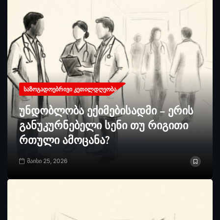
ᲡᲐᲖᲝᲒᲐᲓᲝᲔᲑᲠᲘᲕᲘ ᲙᲔᲗᲘᲚᲓᲦᲔᲝᲑᲐ
უნდობლობა ექიმებისადმი – ერის
განუკურნებელი სენი თუ რიგითი
რთული ამოცანა?
მაისი 25, 2026